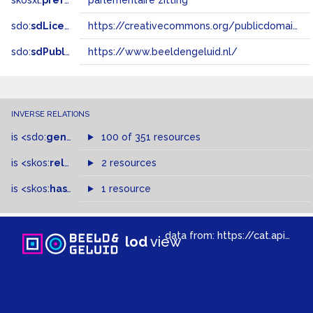
skosxl:
prefLabel
parlementaire zitting
sdo:
sdLicense
https://creativecommons.org/publicdomain/zero/1.0/
sdo:
sdPublisher
https://www.beeldengeluid.nl/
INVERSE RELATIONS
is
<sdo:
genre
>
of
100 of 351 resources
is
<skos:
related
>
of
2 resources
is
<skos:
hasTopConcept
1 resource
>
of
data from:
https://cat.apis.beeldengeluid.nl/sparql
lod
view