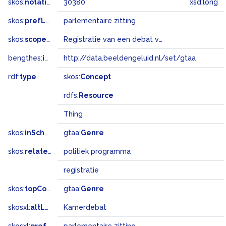
skos:
notation
30380
xsd:long
skos:
prefLabel
parlementaire zitting
skos:
scopeNote
Registratie van een debat van de Eerste of Tweede Kamer, een commissievergadering of van een (hoor-)zitting van een parlementaire onderzoeks- of enquêtecommissie. Ook te gebruiken voor registraties van parlementaire bijeenkomsten in het buitenland.
bengthes:
inSet
http://data.beeldengeluid.nl/set/gtaa
rdf:
type
skos:
Concept
rdfs:
Resource
Thing
skos:
inScheme
gtaa:
Genre
skos:
related
politiek programma
registratie
skos:
topConceptOf
gtaa:
Genre
skosxl:
altLabel
Kamerdebat