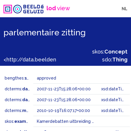
lod
view
NL
parlementaire zitting
skos:
Concept
<http://data.beeldengeluid.nl/gtaa/30380>
sdo:
Thing
bengthes:
status
approved
dcterms:
dateAccepted
2007-11-23T15:28:06+00:00
xsd:dateTime
dcterms:
dateSubmitted
2007-11-23T15:28:06+00:00
xsd:dateTime
dcterms:
modified
2010-10-19T16:07:17+00:00
xsd:dateTime
skos:
example
Kamerdebatten uitbreiding Schiphol; Bijlmer enquête