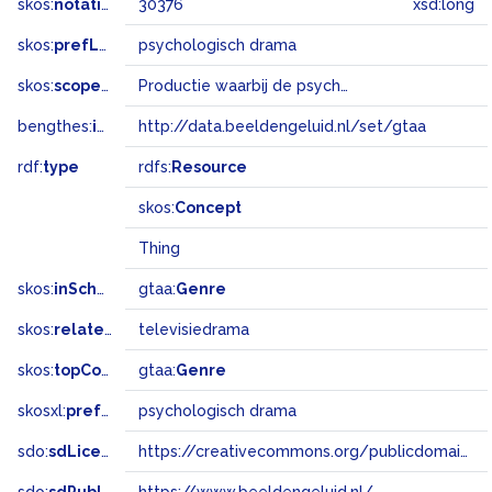
skos:
notation
30376
xsd:long
skos:
prefLabel
psychologisch drama
skos:
scopeNote
Productie waarbij de psyche van personage(s) wordt uitgediept. Het/de personage(s) maken veelal een psychologische ontwikkeling door onder invloed van gebeurtenissen.
bengthes:
inSet
http://data.beeldengeluid.nl/set/gtaa
rdf:
type
rdfs:
Resource
skos:
Concept
Thing
skos:
inScheme
gtaa:
Genre
skos:
related
televisiedrama
skos:
topConceptOf
gtaa:
Genre
skosxl:
prefLabel
psychologisch drama
sdo:
sdLicense
https://creativecommons.org/publicdomain/zero/1.0/