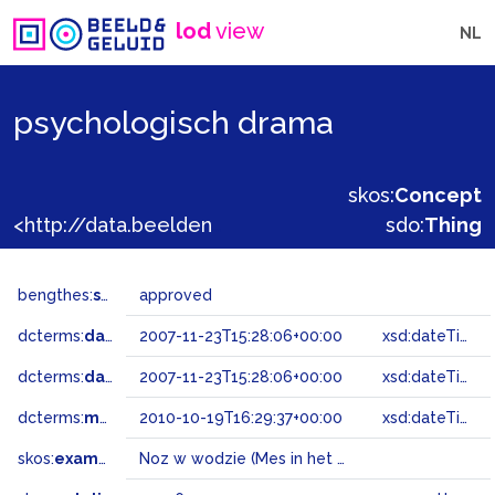
lod
view
NL
psychologisch drama
skos:
Concept
<http://data.beeldengeluid.nl/gtaa/30376>
sdo:
Thing
bengthes:
status
approved
dcterms:
dateAccepted
2007-11-23T15:28:06+00:00
xsd:dateTime
dcterms:
dateSubmitted
2007-11-23T15:28:06+00:00
xsd:dateTime
dcterms:
modified
2010-10-19T16:29:37+00:00
xsd:dateTime
skos:
example
Noz w wodzie (Mes in het water, Polanski), Höstsonaten (Bergman); De vlinder tilt de kat op