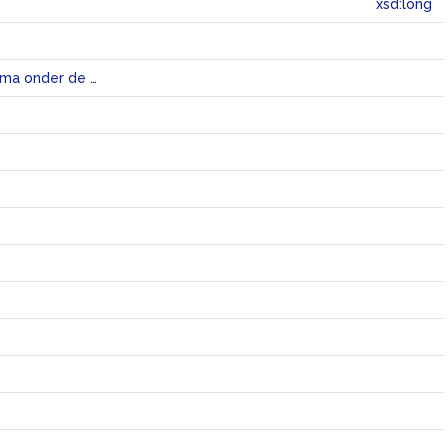
xsd:long
Veelal (ultra-)korte productie, met als hoofddoel een radio- of televisieprogramma onder de aandacht te brengen.