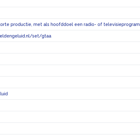
eeldengeluid.nl/set/gtaa
e
luid