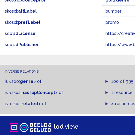
skos:
topConceptOf
gtaa:
Genre
skosxl:
altLabel
bumper
skosxl:
prefLabel
promo
sdo:
sdLicense
https://crea
sdo:
sdPublisher
https://www.b
INVERSE RELATIONS
is
<sdo:
genre
>
of
100 of 995
is
<skos:
hasTopConcept
>
of
1 resource
is
<skos:
related
>
of
4 resource
lod
view