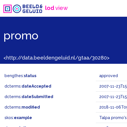
lod
view
promo
<http://data.beeldengeluid.nl/gtaa/30280>
bengthes:
status
approved
dcterms:
dateAccepted
2007-11-23T15
dcterms:
dateSubmitted
2007-11-23T15
dcterms:
modified
2018-11-06T09
skos:
example
Talpa promo's