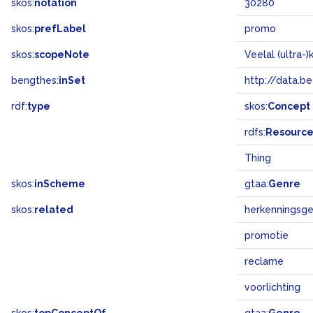
skos:
notation
30280
skos:
prefLabel
promo
skos:
scopeNote
bengthes:
inSet
http://data.b
rdf:
type
skos:
Concept
rdfs:
Resourc
Thing
skos:
inScheme
gtaa:
Genre
skos:
related
herkenningsge
promotie
reclame
voorlichting