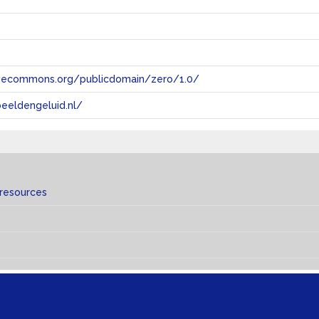
tivecommons.org/publicdomain/zero/1.0/
eeldengeluid.nl/
 resources
s