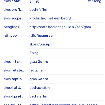
skos:
notation
30093
xsd:long
skos:
prefLabel
bedrijfsfilm
skos:
scopeNote
Productie, met een bedrijf als opdrachtgever, over bepaalde procédés, fabrieken, werkwijzen etc.
bengthes:
inSet
http://data.beeldengeluid.nl/set/gtaa
rdf:
type
rdfs:
Resource
skos:
Concept
Thing
skos:
inScheme
gtaa:
Genre
skos:
related
reclame
skos:
topConceptOf
gtaa:
Genre
skosxl:
altLabel
opdrachtfilm
skosxl:
prefLabel
bedrijfsfilm