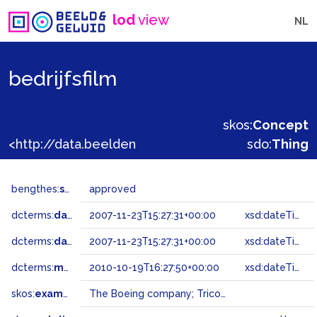
lod
view
NL
bedrijfsfilm
skos:
Concept
<http://data.beeldengeluid.nl/gtaa/30093>
sdo:
Thing
bengthes:
status
approved
dcterms:
dateAccepted
2007-11-23T15:27:31+00:00
xsd:dateTime
dcterms:
dateSubmitted
2007-11-23T15:27:31+00:00
xsd:dateTime
dcterms:
modified
2010-10-19T16:27:50+00:00
xsd:dateTime
skos:
example
The Boeing company; Tricotagefabriek Van Hasselt; Power and brains (RSV); Elke dag een glaasje (de Erven Lucas Bols); Een eeuw journalistiek