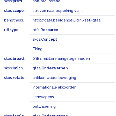
skos:
prefLabel
non-proliferatie
skos:
scopeNote
streven naar beperking van het aantal kernmogendheden
bengthes:
inSet
http://data.beeldengeluid.nl/set/gtaa
rdf:
type
rdfs:
Resource
skos:
Concept
Thing
skos:
broadMatch
03B4 militaire aangelegenheden
skos:
inScheme
gtaa:
Onderwerpen
skos:
related
antikernwapenbeweging
internationale akkoorden
kernwapens
ontwapening