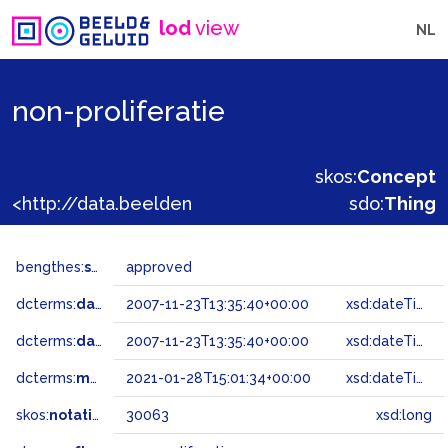
lod
view
NL
non-proliferatie
skos:
Concept
<http://data.beeldengeluid.nl/gtaa/30063>
sdo:
Thing
bengthes:
status
approved
dcterms:
dateAccepted
2007-11-23T13:35:40+00:00
xsd:dateTime
dcterms:
dateSubmitted
2007-11-23T13:35:40+00:00
xsd:dateTime
dcterms:
modified
2021-01-28T15:01:34+00:00
xsd:dateTime
skos:
notation
30063
xsd:long