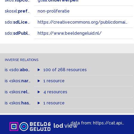
skos:
topConceptOf
gtaa:
Onderwerpen
skosxl:
prefLabel
non-proliferatie
sdo:
sdLicense
https://creativecommons.org/publicdomain/zero/1.0/
sdo:
sdPublisher
https://www.beeldengeluid.nl/
INVERSE RELATIONS
is
<sdo:
about
>
of
100 of 268 resources
is
<skos:
narrowMatch
1 resource
>
of
is
<skos:
related
>
of
4 resources
is
<skos:
hasTopConcept
1 resource
>
of
data from:
https://cat.apis.beeldengeluid.nl/sparql
lod
view