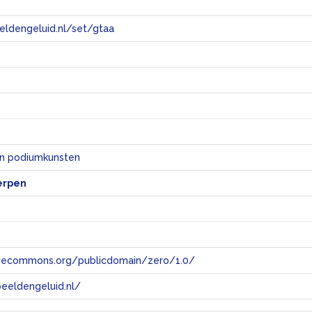
eeldengeluid.nl/set/gtaa
e
en podiumkunsten
erpen
tivecommons.org/publicdomain/zero/1.0/
eeldengeluid.nl/