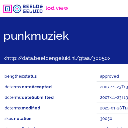
lod
view
punkmuziek
<http://data.beeldengeluid.nl/gtaa/30050>
bengthes:
status
approved
dcterms:
dateAccepted
2007-11-23T13
dcterms:
dateSubmitted
2007-11-23T13
dcterms:
modified
2021-01-28T15
skos:
notation
30050