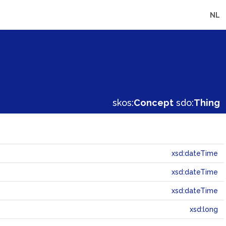
NL
skos:
Concept
sdo:
Thing
xsd:dateTime
xsd:dateTime
xsd:dateTime
xsd:long