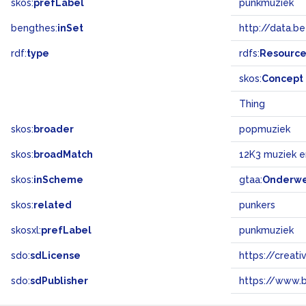
skos:
prefLabel
punkmuziek
bengthes:
inSet
http://data.b
rdf:
type
rdfs:
Resourc
skos:
Concept
Thing
skos:
broader
popmuziek
skos:
broadMatch
12K3 muziek 
skos:
inScheme
gtaa:
Onderw
skos:
related
punkers
skosxl:
prefLabel
punkmuziek
sdo:
sdLicense
https://crea
sdo:
sdPublisher
https://www.b