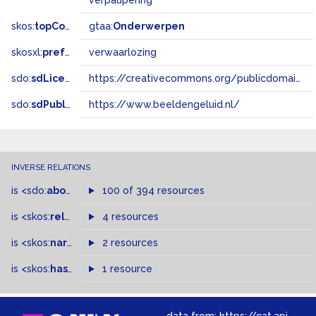
verpaupering
skos:
topConceptOf
gtaa:
Onderwerpen
skosxl:
prefLabel
verwaarlozing
sdo:
sdLicense
https://creativecommons.org/publicdomain/zero/1.0/
sdo:
sdPublisher
https://www.beeldengeluid.nl/
INVERSE RELATIONS
is
<sdo:
about
>
of
100 of 394 resources
is
<skos:
related
>
of
4 resources
is
<skos:
narrowMatch
2 resources
>
of
is
<skos:
hasTopConcept
1 resource
>
of
data from:
https://cat.apis.beeldengeluid.nl/sparql