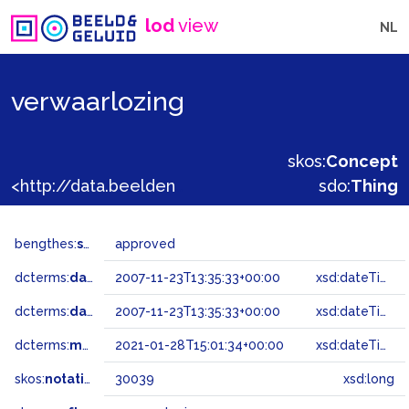
lod
view
NL
verwaarlozing
skos:
Concept
<http://data.beeldengeluid.nl/gtaa/30039>
sdo:
Thing
bengthes:
status
approved
dcterms:
dateAccepted
2007-11-23T13:35:33+00:00
xsd:dateTime
dcterms:
dateSubmitted
2007-11-23T13:35:33+00:00
xsd:dateTime
dcterms:
modified
2021-01-28T15:01:34+00:00
xsd:dateTime
skos:
notation
30039
xsd:long