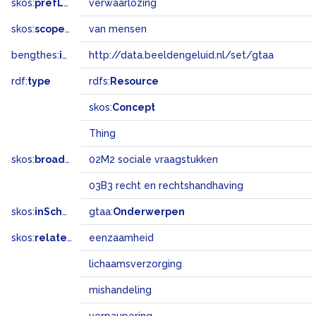
skos:
prefLabel
verwaarlozing
skos:
scopeNote
van mensen
bengthes:
inSet
http://data.beeldengeluid.nl/set/gtaa
rdf:
type
rdfs:
Resource
skos:
Concept
Thing
skos:
broadMatch
02M2 sociale vraagstukken
03B3 recht en rechtshandhaving
skos:
inScheme
gtaa:
Onderwerpen
skos:
related
eenzaamheid
lichaamsverzorging
mishandeling