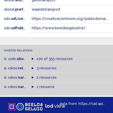
skosxl:
altLabel
geldtransport
skosxl:
prefLabel
waardetransport
sdo:
sdLicense
https://creativecommons.org/publicdomain/zero/1.0/
sdo:
sdPublisher
https://www.beeldengeluid.nl/
INVERSE RELATIONS
is
<sdo:
about
>
of
100 of 355 resources
is
<skos:
related
>
of
3 resources
is
<skos:
narrowMatch
2 resources
>
of
is
<skos:
narrower
>
1 resource
of
data from:
https://cat.apis.beeldengeluid.nl/sparql
lod
view