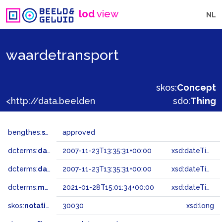
lod
view
NL
waardetransport
skos:
Concept
<http://data.beeldengeluid.nl/gtaa/30030>
sdo:
Thing
bengthes:
status
approved
dcterms:
dateAccepted
2007-11-23T13:35:31+00:00
xsd:dateTime
dcterms:
dateSubmitted
2007-11-23T13:35:31+00:00
xsd:dateTime
dcterms:
modified
2021-01-28T15:01:34+00:00
xsd:dateTime
skos:
notation
30030
xsd:long