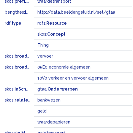
skos:
prefLabel
waardetransport
bengthes:
inSet
http://data.beeldengeluid.nl/set/gtaa
rdf:
type
rdfs:
Resource
skos:
Concept
Thing
skos:
broader
vervoer
skos:
broadMatch
05E0 economie algemeen
10V0 verkeer en vervoer algemeen
skos:
inScheme
gtaa:
Onderwerpen
skos:
related
bankwezen
geld
waardepapieren