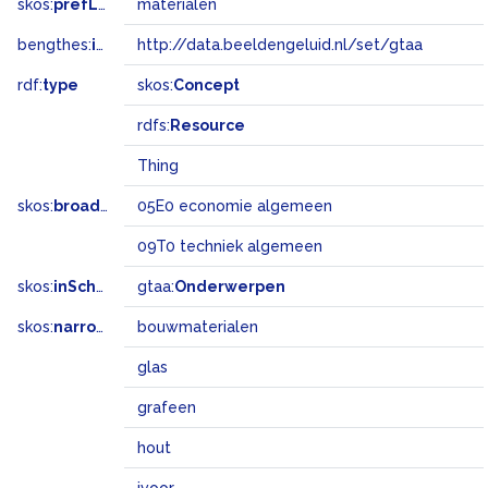
skos:
prefLabel
materialen
bengthes:
inSet
http://data.beeldengeluid.nl/set/gtaa
rdf:
type
skos:
Concept
rdfs:
Resource
Thing
skos:
broadMatch
05E0 economie algemeen
09T0 techniek algemeen
skos:
inScheme
gtaa:
Onderwerpen
skos:
narrower
bouwmaterialen
glas
grafeen
hout