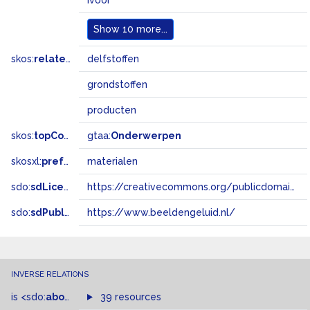
ivoor
Show
10 more...
skos:
related
delfstoffen
grondstoffen
producten
skos:
topConceptOf
gtaa:
Onderwerpen
skosxl:
prefLabel
materialen
sdo:
sdLicense
https://creativecommons.org/publicdomain/zero/1.0/
sdo:
sdPublisher
https://www.beeldengeluid.nl/
INVERSE RELATIONS
is
<sdo:
about
>
of
39 resources