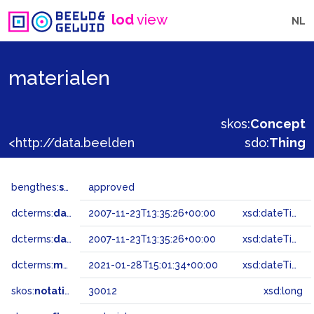
lod
view
NL
materialen
skos:
Concept
<http://data.beeldengeluid.nl/gtaa/30012>
sdo:
Thing
bengthes:
status
approved
dcterms:
dateAccepted
2007-11-23T13:35:26+00:00
xsd:dateTime
dcterms:
dateSubmitted
2007-11-23T13:35:26+00:00
xsd:dateTime
dcterms:
modified
2021-01-28T15:01:34+00:00
xsd:dateTime
skos:
notation
30012
xsd:long