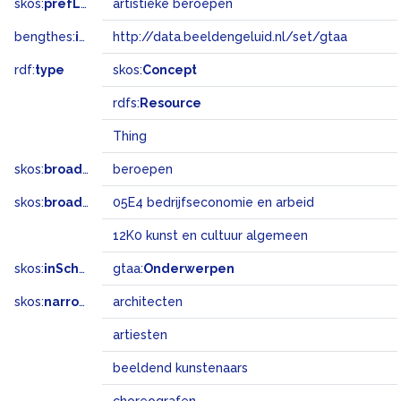
skos:
prefLabel
artistieke beroepen
bengthes:
inSet
http://data.beeldengeluid.nl/set/gtaa
rdf:
type
skos:
Concept
rdfs:
Resource
Thing
skos:
broader
beroepen
skos:
broadMatch
05E4 bedrijfseconomie en arbeid
12K0 kunst en cultuur algemeen
skos:
inScheme
gtaa:
Onderwerpen
skos:
narrower
architecten
artiesten
beeldend kunstenaars