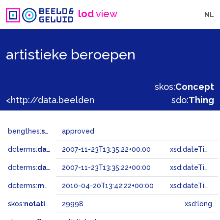
lod
view
NL
artistieke beroepen
skos:
Concept
<http://data.beeldengeluid.nl/gtaa/29998>
sdo:
Thing
bengthes:
status
approved
dcterms:
dateAccepted
2007-11-23T13:35:22+00:00
xsd:dateTime
dcterms:
dateSubmitted
2007-11-23T13:35:22+00:00
xsd:dateTime
dcterms:
modified
2010-04-20T13:42:22+00:00
xsd:dateTime
skos:
notation
29998
xsd:long