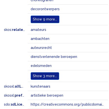
choreografen
decorontwerpers
Show
9 more...
skos:
related
amateurs
ambachten
auteursrecht
dienstverlenende beroepen
edelsmeden
Show
3 more...
skosxl:
altLabel
kunstenaars
skosxl:
prefLabel
artistieke beroepen
sdo:
sdLicense
https://creativecommons.org/publicdomain/zero/1.0/