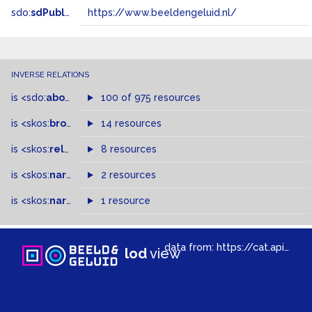
sdo:
sdPublisher
https://www.beeldengeluid.nl/
INVERSE RELATIONS
is
<sdo:
about
>
of
100 of 975 resources
is
<skos:
broader
>
of
14 resources
is
<skos:
related
>
of
8 resources
is
<skos:
narrowMatch
2 resources
>
of
is
<skos:
narrower
>
1 resource
of
data from:
https://cat.apis.beeldengeluid.nl/sparql
lod
view