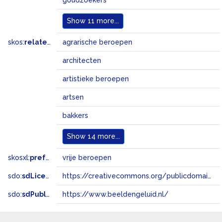
goudzoekers
Show
11 more...
skos:
related
agrarische beroepen
architecten
artistieke beroepen
artsen
bakkers
Show
14 more...
skosxl:
prefLabel
vrije beroepen
sdo:
sdLicense
https://creativecommons.org/publicdomain/zero/1.0/
sdo:
sdPublisher
https://www.beeldengeluid.nl/