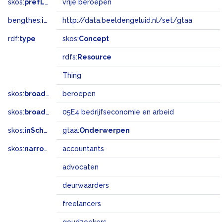
skos:
prefLabel
vrije beroepen
bengthes:
inSet
http://data.beeldengeluid.nl/set/gtaa
rdf:
type
skos:
Concept
rdfs:
Resource
Thing
skos:
broader
beroepen
skos:
broadMatch
05E4 bedrijfseconomie en arbeid
skos:
inScheme
gtaa:
Onderwerpen
skos:
narrower
accountants
advocaten
deurwaarders
freelancers