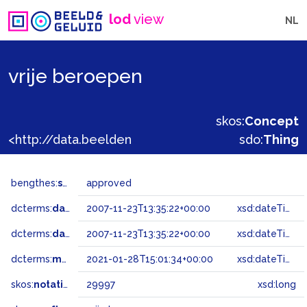
lod
view
NL
vrije beroepen
skos:
Concept
<http://data.beeldengeluid.nl/gtaa/29997>
sdo:
Thing
bengthes:
status
approved
dcterms:
dateAccepted
2007-11-23T13:35:22+00:00
xsd:dateTime
dcterms:
dateSubmitted
2007-11-23T13:35:22+00:00
xsd:dateTime
dcterms:
modified
2021-01-28T15:01:34+00:00
xsd:dateTime
skos:
notation
29997
xsd:long