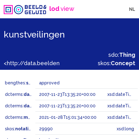
lod
view
NL
kunstveilingen
sdo:
Thing
<http://data.beeldengeluid.nl/gtaa/29990>
skos:
Concept
bengthes:
status
approved
dcterms:
dateAccepted
2007-11-23T13:35:20+00:00
xsd:dateTime
dcterms:
dateSubmitted
2007-11-23T13:35:20+00:00
xsd:dateTime
dcterms:
modified
2021-01-28T15:01:34+00:00
xsd:dateTime
skos:
notation
29990
xsd:long