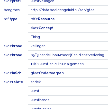
skos:
prefLabel
kunstveilingen
bengthes:
inSet
http://data.beeldengeluid.nl/set/gtaa
rdf:
type
rdfs:
Resource
skos:
Concept
Thing
skos:
broader
veilingen
skos:
broadMatch
05E3 handel, bouwbedrijf en dienstverlening
12K0 kunst en cultuur algemeen
skos:
inScheme
gtaa:
Onderwerpen
skos:
related
antiek
kunst
kunsthandel