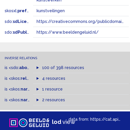
kunstwerken
skosxl:
prefLabel
kunstveilingen
sdo:
sdLicense
https://creativecommons.org/publicdomain/zero/1.0/
sdo:
sdPublisher
https://www.beeldengeluid.nl/
INVERSE RELATIONS
is
<sdo:
about
>
of
100 of 398 resources
is
<skos:
related
>
of
4 resources
is
<skos:
narrower
>
1 resource
of
is
<skos:
narrowMatch
2 resources
>
of
data from:
https://cat.apis.beeldengeluid.nl/sparql
lod
view