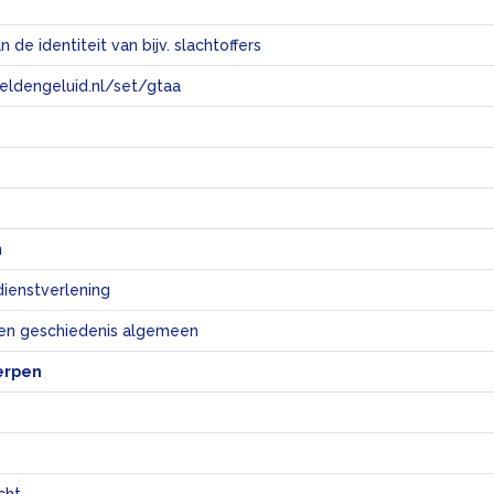
n de identiteit van bijv. slachtoffers
eeldengeluid.nl/set/gtaa
e
n
dienstverlening
en geschiedenis algemeen
erpen