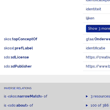
identificatiepl
identiteit
lijken
Show
3 more.
skos:
topConceptOf
gtaa:
Onderw
skosxl:
prefLabel
identificatie
sdo:
sdLicense
https://crea
sdo:
sdPublisher
https://www.b
INVERSE RELATIONS
is
<skos:
narrowMatch
>
of
3 resources
is
<sdo:
about
>
of
100 of 386