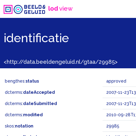
lod
view
identificatie
<http://data.beeldengeluid.nl/gtaa/29985>
bengthes:
status
approved
dcterms:
dateAccepted
2007-11-23T13
dcterms:
dateSubmitted
2007-11-23T13
dcterms:
modified
2010-09-28T1
skos:
notation
29985