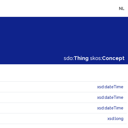
NL
sdo:
Thing
skos:
Concept
xsd:dateTime
xsd:dateTime
xsd:dateTime
xsd:long