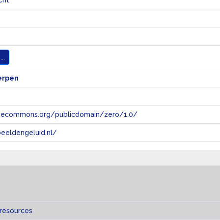
icht
..
erpen
tivecommons.org/publicdomain/zero/1.0/
eeldengeluid.nl/
 resources