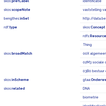
skos:
prefLabel
identificatie
skos:
scopeNote
vaststelling va
bengthes:
inSet
http://data.b
rdf:
type
skos:
Concept
rdfs:
Resourc
Thing
skos:
broadMatch
00X algemee
02M3 sociale 
03B0 bestuur 
skos:
inScheme
gtaa:
Onderw
skos:
related
DNA
biometrie