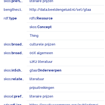
skos:
prefLabel
literaire prijzen
bengthes:
inSet
http://data.beeldengeluid.nl/set/gtaa
rdf:
type
rdfs:
Resource
skos:
Concept
Thing
skos:
broader
culturele prijzen
skos:
broadMatch
00X algemeen
12K2 literatuur
skos:
inScheme
gtaa:
Onderwerpen
skos:
related
literatuur
prijsuitreikingen
skosxl:
prefLabel
literaire prijzen