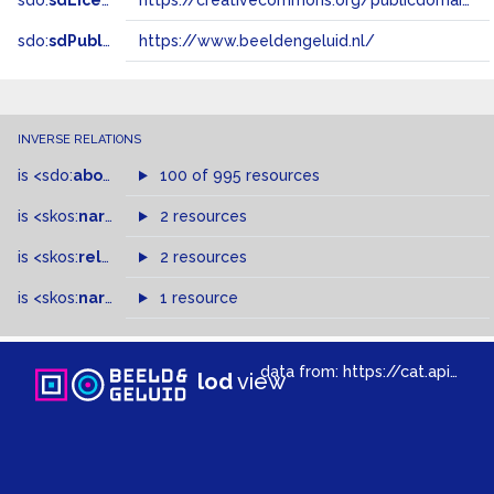
sdo:
sdLicense
https://creativecommons.org/publicdomain/zero/1.0/
sdo:
sdPublisher
https://www.beeldengeluid.nl/
INVERSE RELATIONS
is
<sdo:
about
>
of
100 of 995 resources
is
<skos:
narrowMatch
2 resources
>
of
is
<skos:
related
>
of
2 resources
is
<skos:
narrower
>
1 resource
of
data from:
https://cat.apis.beeldengeluid.nl/sparql
lod
view