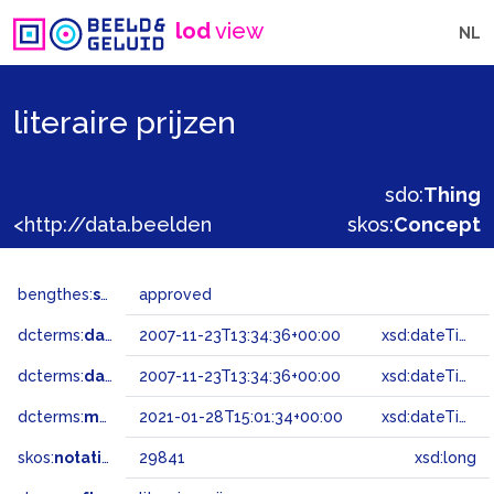
lod
view
NL
literaire prijzen
sdo:
Thing
<http://data.beeldengeluid.nl/gtaa/29841>
skos:
Concept
bengthes:
status
approved
dcterms:
dateAccepted
2007-11-23T13:34:36+00:00
xsd:dateTime
dcterms:
dateSubmitted
2007-11-23T13:34:36+00:00
xsd:dateTime
dcterms:
modified
2021-01-28T15:01:34+00:00
xsd:dateTime
skos:
notation
29841
xsd:long