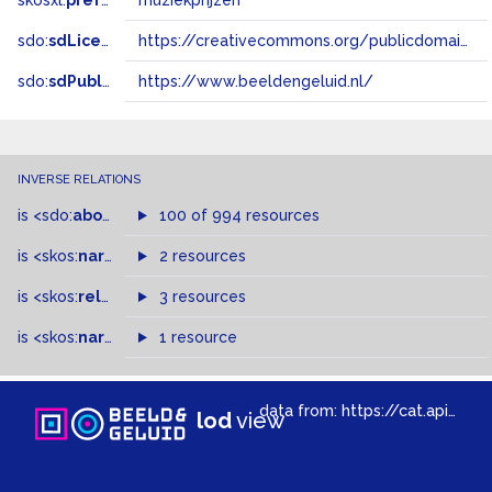
skosxl:
prefLabel
muziekprijzen
sdo:
sdLicense
https://creativecommons.org/publicdomain/zero/1.0/
sdo:
sdPublisher
https://www.beeldengeluid.nl/
INVERSE RELATIONS
is
<sdo:
about
>
of
100 of 994 resources
is
<skos:
narrowMatch
2 resources
>
of
is
<skos:
related
>
of
3 resources
is
<skos:
narrower
>
1 resource
of
data from:
https://cat.apis.beeldengeluid.nl/sparql
lod
view