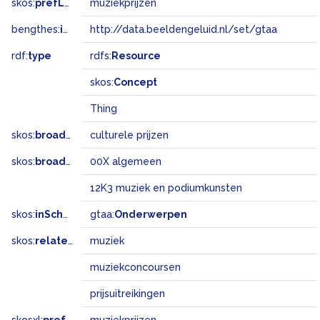
skos:
prefLabel
muziekprijzen
bengthes:
inSet
http://data.beeldengeluid.nl/set/gtaa
rdf:
type
rdfs:
Resource
skos:
Concept
Thing
skos:
broader
culturele prijzen
skos:
broadMatch
00X algemeen
12K3 muziek en podiumkunsten
skos:
inScheme
gtaa:
Onderwerpen
skos:
related
muziek
muziekconcoursen
prijsuitreikingen