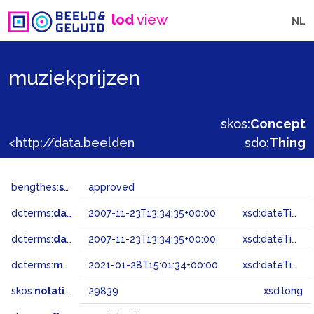
lod
view
NL
muziekprijzen
skos:
Concept
<http://data.beeldengeluid.nl/gtaa/29839>
sdo:
Thing
bengthes:
status
approved
dcterms:
dateAccepted
2007-11-23T13:34:35+00:00
xsd:dateTime
dcterms:
dateSubmitted
2007-11-23T13:34:35+00:00
xsd:dateTime
dcterms:
modified
2021-01-28T15:01:34+00:00
xsd:dateTime
skos:
notation
29839
xsd:long