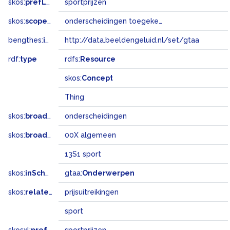
skos:
prefLabel
sportprijzen
skos:
scopeNote
onderscheidingen toegekend aan sporters
bengthes:
inSet
http://data.beeldengeluid.nl/set/gtaa
rdf:
type
rdfs:
Resource
skos:
Concept
Thing
skos:
broader
onderscheidingen
skos:
broadMatch
00X algemeen
13S1 sport
skos:
inScheme
gtaa:
Onderwerpen
skos:
related
prijsuitreikingen
sport