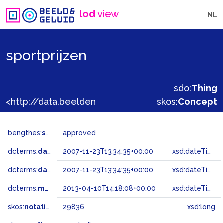
lod
view
NL
sportprijzen
sdo:
Thing
<http://data.beeldengeluid.nl/gtaa/29836>
skos:
Concept
bengthes:
status
approved
dcterms:
dateAccepted
2007-11-23T13:34:35+00:00
xsd:dateTime
dcterms:
dateSubmitted
2007-11-23T13:34:35+00:00
xsd:dateTime
dcterms:
modified
2013-04-10T14:18:08+00:00
xsd:dateTime
skos:
notation
29836
xsd:long