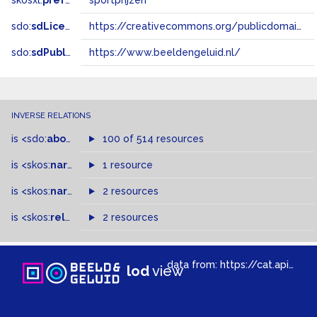
skosxl:
prefLabel
sportprijzen
sdo:
sdLicense
https://creativecommons.org/publicdomain/zero/1.0/
sdo:
sdPublisher
https://www.beeldengeluid.nl/
INVERSE RELATIONS
is
<sdo:
about
>
of
100 of 514 resources
is
<skos:
narrower
>
1 resource
of
is
<skos:
narrowMatch
2 resources
>
of
is
<skos:
related
>
of
2 resources
data from:
https://cat.apis.beeldengeluid.nl/sparql
lod
view