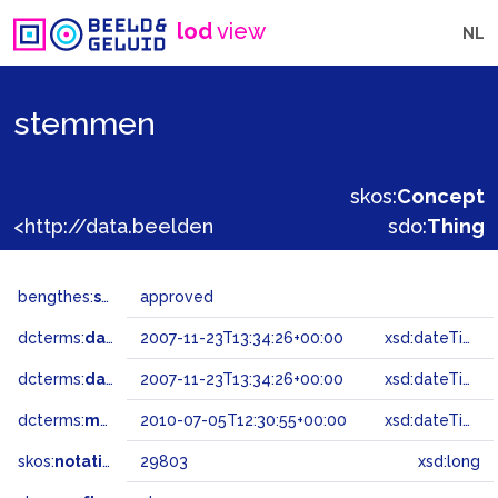
lod
view
NL
stemmen
skos:
Concept
<http://data.beeldengeluid.nl/gtaa/29803>
sdo:
Thing
bengthes:
status
approved
dcterms:
dateAccepted
2007-11-23T13:34:26+00:00
xsd:dateTime
dcterms:
dateSubmitted
2007-11-23T13:34:26+00:00
xsd:dateTime
dcterms:
modified
2010-07-05T12:30:55+00:00
xsd:dateTime
skos:
notation
29803
xsd:long