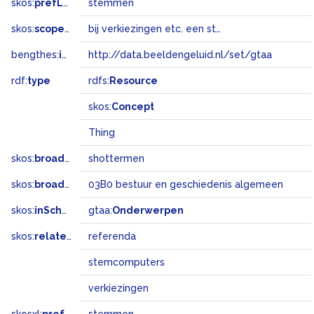
skos:
prefLabel
stemmen
skos:
scopeNote
bij verkiezingen etc. een stem uitbrengen NB: geen inhoudelijke onderwerpsterm
bengthes:
inSet
http://data.beeldengeluid.nl/set/gtaa
rdf:
type
rdfs:
Resource
skos:
Concept
Thing
skos:
broader
shottermen
skos:
broadMatch
03B0 bestuur en geschiedenis algemeen
skos:
inScheme
gtaa:
Onderwerpen
skos:
related
referenda
stemcomputers
verkiezingen