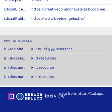
skosxl:
prefLabel
stemmen
sdo:
sdLicense
https://creativecommons.org/publicdomain/zero/1.0/
sdo:
sdPublisher
https://www.beeldengeluid.nl/
INVERSE RELATIONS
is
<sdo:
about
>
of
100 of 995 resources
is
<skos:
related
>
of
3 resources
is
<skos:
narrowMatch
1 resource
>
of
is
<skos:
narrower
>
1 resource
of
data from:
https://cat.apis.beeldengeluid.nl/sparql
lod
view