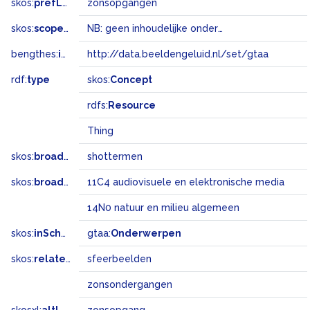
skos:
prefLabel
zonsopgangen
skos:
scopeNote
NB: geen inhoudelijke onderwerpsterm
bengthes:
inSet
http://data.beeldengeluid.nl/set/gtaa
rdf:
type
skos:
Concept
rdfs:
Resource
Thing
skos:
broader
shottermen
skos:
broadMatch
11C4 audiovisuele en elektronische media
14N0 natuur en milieu algemeen
skos:
inScheme
gtaa:
Onderwerpen
skos:
related
sfeerbeelden
zonsondergangen