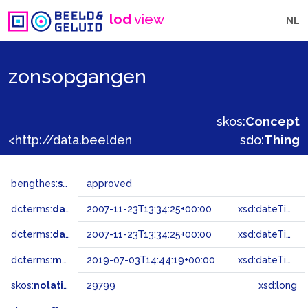
lod
view
NL
zonsopgangen
skos:
Concept
<http://data.beeldengeluid.nl/gtaa/29799>
sdo:
Thing
bengthes:
status
approved
dcterms:
dateAccepted
2007-11-23T13:34:25+00:00
xsd:dateTime
dcterms:
dateSubmitted
2007-11-23T13:34:25+00:00
xsd:dateTime
dcterms:
modified
2019-07-03T14:44:19+00:00
xsd:dateTime
skos:
notation
29799
xsd:long