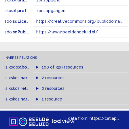
skosxl:
altLabel
zonsopgang
skosxl:
prefLabel
zonsopgangen
sdo:
sdLicense
https://creativecommons.org/publicdomain/zero/1.0/
sdo:
sdPublisher
https://www.beeldengeluid.nl/
INVERSE RELATIONS
is
<sdo:
about
>
of
100 of 329 resources
is
<skos:
narrowMatch
2 resources
>
of
is
<skos:
related
>
of
2 resources
is
<skos:
narrower
>
1 resource
of
data from:
https://cat.apis.beeldengeluid.nl/sparql
lod
view