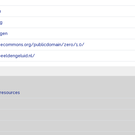
n
g
ngen
tivecommons.org/publicdomain/zero/1.0/
eeldengeluid.nl/
 resources
s