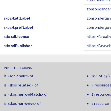
sfeerbeelden
zonsopgange
skosxl:
altLabel
zonsondergan
skosxl:
prefLabel
zonsonderga
sdo:
sdLicense
https://crea
sdo:
sdPublisher
https://www.b
INVERSE RELATIONS
is
<sdo:
about
>
of
100 of 438
is
<skos:
related
>
of
4 resource
is
<skos:
narrowMatch
>
of
2 resources
is
<skos:
narrower
>
of
1 resource