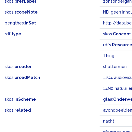
skos:
prefLabel
zonsonderga
skos:
scopeNote
NB: geen inho
bengthes:
inSet
http://data.b
rdf:
type
skos:
Concept
rdfs:
Resourc
Thing
skos:
broader
shottermen
skos:
broadMatch
11C4 audiovis
14N0 natuur e
skos:
inScheme
gtaa:
Onderw
skos:
related
avondbeelde
nacht