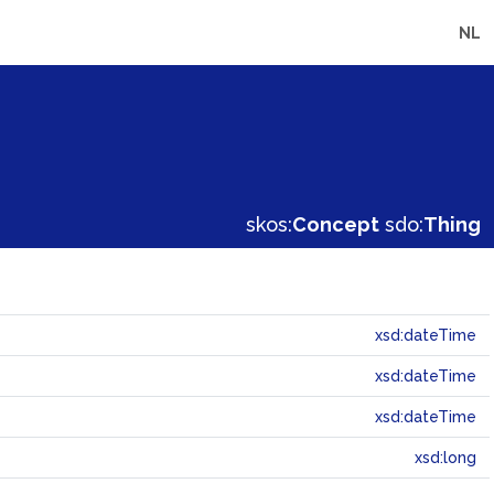
NL
skos:
Concept
sdo:
Thing
xsd:dateTime
xsd:dateTime
xsd:dateTime
xsd:long