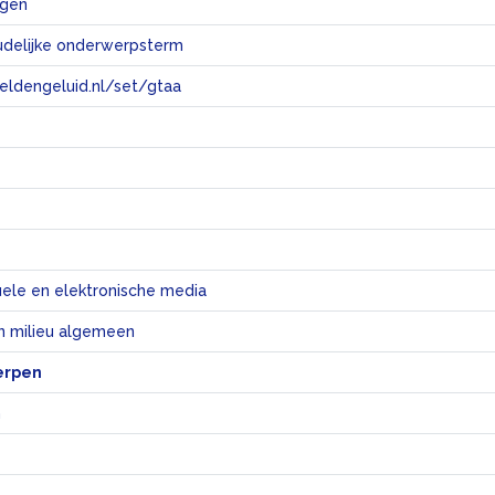
ngen
udelijke onderwerpsterm
eeldengeluid.nl/set/gtaa
e
uele en elektronische media
n milieu algemeen
erpen
n