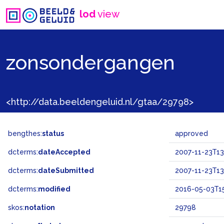
lod
view
zonsondergangen
<http://data.beeldengeluid.nl/gtaa/29798>
bengthes:
status
approved
dcterms:
dateAccepted
2007-11-23T13
dcterms:
dateSubmitted
2007-11-23T13
dcterms:
modified
2016-05-03T15
skos:
notation
29798