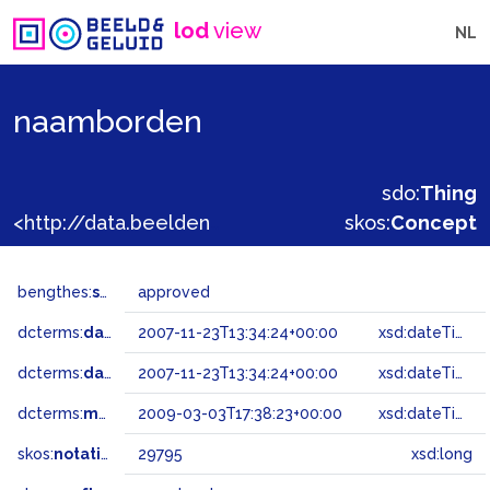
lod
view
NL
naamborden
sdo:
Thing
<http://data.beeldengeluid.nl/gtaa/29795>
skos:
Concept
bengthes:
status
approved
dcterms:
dateAccepted
2007-11-23T13:34:24+00:00
xsd:dateTime
dcterms:
dateSubmitted
2007-11-23T13:34:24+00:00
xsd:dateTime
dcterms:
modified
2009-03-03T17:38:23+00:00
xsd:dateTime
skos:
notation
29795
xsd:long