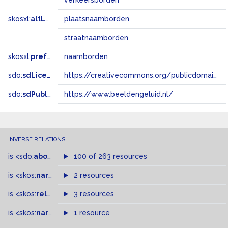
verkeersborden
skosxl:
altLabel
plaatsnaamborden
straatnaamborden
skosxl:
prefLabel
naamborden
sdo:
sdLicense
https://creativecommons.org/publicdomain/zero/1.0/
sdo:
sdPublisher
https://www.beeldengeluid.nl/
INVERSE RELATIONS
is
<sdo:
about
>
of
100 of 263 resources
is
<skos:
narrowMatch
2 resources
>
of
is
<skos:
related
>
of
3 resources
is
<skos:
narrower
>
1 resource
of