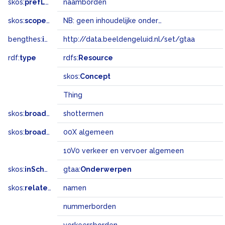
skos:
prefLabel
naamborden
skos:
scopeNote
NB: geen inhoudelijke onderwerpsterm
bengthes:
inSet
http://data.beeldengeluid.nl/set/gtaa
rdf:
type
rdfs:
Resource
skos:
Concept
Thing
skos:
broader
shottermen
skos:
broadMatch
00X algemeen
10V0 verkeer en vervoer algemeen
skos:
inScheme
gtaa:
Onderwerpen
skos:
related
namen
nummerborden