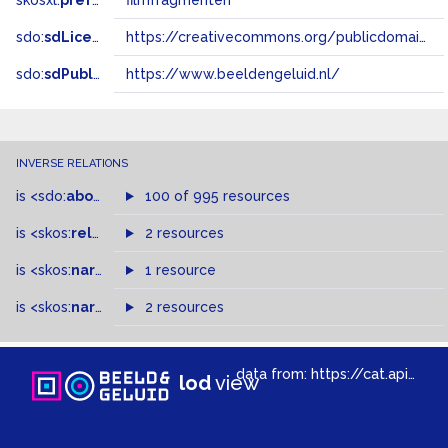
skosxl:
prefLabel
filmfragmenten
sdo:
sdLicense
https://creativecommons.org/publicdomain/zero/1.0/
sdo:
sdPublisher
https://www.beeldengeluid.nl/
INVERSE RELATIONS
is
<sdo:
about
>
of
100 of 995 resources
is
<skos:
related
>
of
2 resources
is
<skos:
narrower
>
1 resource
of
is
<skos:
narrowMatch
2 resources
>
of
data from:
https://cat.apis.beeldengeluid.nl/sparql
lod
view