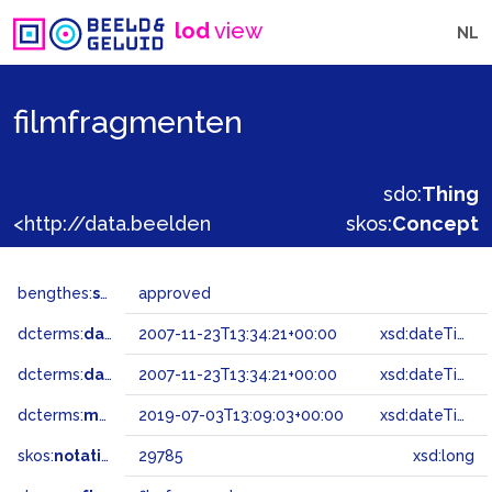
lod
view
NL
filmfragmenten
sdo:
Thing
<http://data.beeldengeluid.nl/gtaa/29785>
skos:
Concept
bengthes:
status
approved
dcterms:
dateAccepted
2007-11-23T13:34:21+00:00
xsd:dateTime
dcterms:
dateSubmitted
2007-11-23T13:34:21+00:00
xsd:dateTime
dcterms:
modified
2019-07-03T13:09:03+00:00
xsd:dateTime
skos:
notation
29785
xsd:long