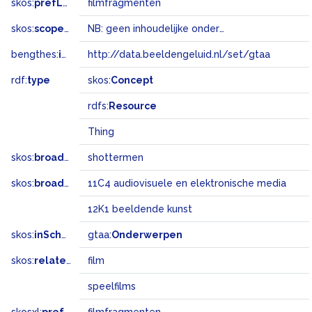
skos:
prefLabel
filmfragmenten
skos:
scopeNote
NB: geen inhoudelijke onderwerpsterm
bengthes:
inSet
http://data.beeldengeluid.nl/set/gtaa
rdf:
type
skos:
Concept
rdfs:
Resource
Thing
skos:
broader
shottermen
skos:
broadMatch
11C4 audiovisuele en elektronische media
12K1 beeldende kunst
skos:
inScheme
gtaa:
Onderwerpen
skos:
related
film
speelfilms