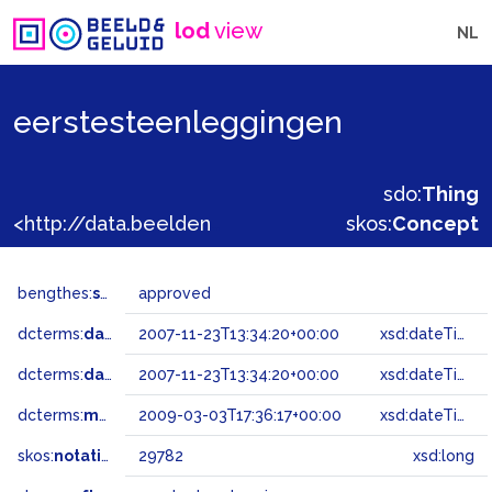
lod
view
NL
eerstesteenleggingen
sdo:
Thing
<http://data.beeldengeluid.nl/gtaa/29782>
skos:
Concept
bengthes:
status
approved
dcterms:
dateAccepted
2007-11-23T13:34:20+00:00
xsd:dateTime
dcterms:
dateSubmitted
2007-11-23T13:34:20+00:00
xsd:dateTime
dcterms:
modified
2009-03-03T17:36:17+00:00
xsd:dateTime
skos:
notation
29782
xsd:long