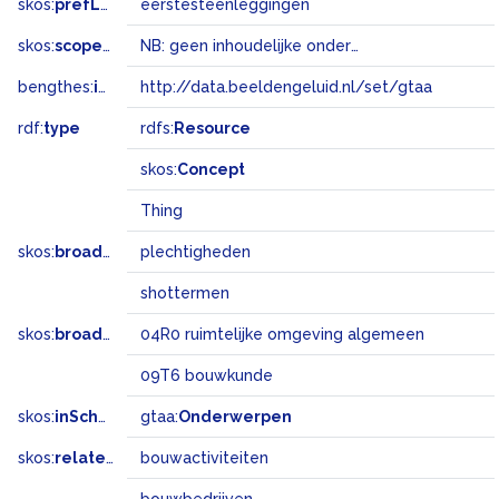
skos:
prefLabel
eerstesteenleggingen
skos:
scopeNote
NB: geen inhoudelijke onderwerpsterm
bengthes:
inSet
http://data.beeldengeluid.nl/set/gtaa
rdf:
type
rdfs:
Resource
skos:
Concept
Thing
skos:
broader
plechtigheden
shottermen
skos:
broadMatch
04R0 ruimtelijke omgeving algemeen
09T6 bouwkunde
skos:
inScheme
gtaa:
Onderwerpen
skos:
related
bouwactiviteiten