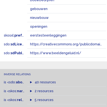
bouwbedrijven
gebouwen
nieuwbouw
openingen
skosxl:
prefLabel
eerstesteenleggingen
sdo:
sdLicense
https://creativecommons.org/publicdomain/zero/1.0/
sdo:
sdPublisher
https://www.beeldengeluid.nl/
INVERSE RELATIONS
is
<sdo:
about
>
of
40 resources
is
<skos:
narrower
>
2 resources
of
is
<skos:
related
>
of
5 resources