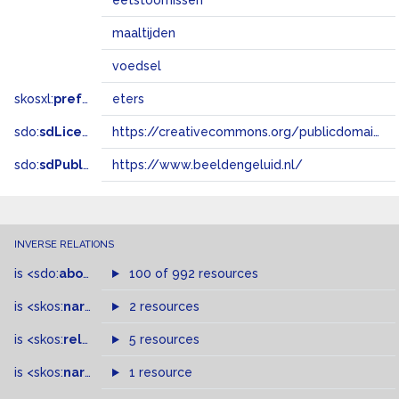
eetstoornissen
maaltijden
voedsel
skosxl:
prefLabel
eters
sdo:
sdLicense
https://creativecommons.org/publicdomain/zero/1.0/
sdo:
sdPublisher
https://www.beeldengeluid.nl/
INVERSE RELATIONS
is
<sdo:
about
>
of
100 of 992 resources
is
<skos:
narrower
>
2 resources
of
is
<skos:
related
>
of
5 resources
is
<skos:
narrowMatch
1 resource
>
of