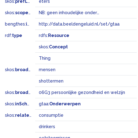
skos:
prefLabel
eters
skos:
scopeNote
NB: geen inhoudelijke onderwerpsterm
bengthes:
inSet
http://data.beeldengeluid.nl/set/gtaa
rdf:
type
rdfs:
Resource
skos:
Concept
Thing
skos:
broader
mensen
shottermen
skos:
broadMatch
06G3 persoonlijke gezondheid en welzijn
skos:
inScheme
gtaa:
Onderwerpen
skos:
related
consumptie
drinkers