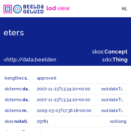
lod
view
NL
eters
skos:
Concept
<http://data.beeldengeluid.nl/gtaa/29781>
sdo:
Thing
bengthes:
status
approved
dcterms:
dateAccepted
2007-11-23T13:34:20+00:00
xsd:dateTime
dcterms:
dateSubmitted
2007-11-23T13:34:20+00:00
xsd:dateTime
dcterms:
modified
2009-03-03T17:36:18+00:00
xsd:dateTime
skos:
notation
29781
xsd:long