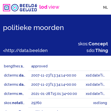
lod
view
NL
politieke moorden
skos:
Concept
<http://data.beeldengeluid.nl/gtaa/29760>
sdo:
Thing
bengthes:
status
approved
dcterms:
dateAccepted
2007-11-23T13:34:14+00:00
xsd:dateTime
dcterms:
dateSubmitted
2007-11-23T13:34:14+00:00
xsd:dateTime
dcterms:
modified
2021-01-28T15:01:34+00:00
xsd:dateTime
skos:
notation
29760
xsd:long