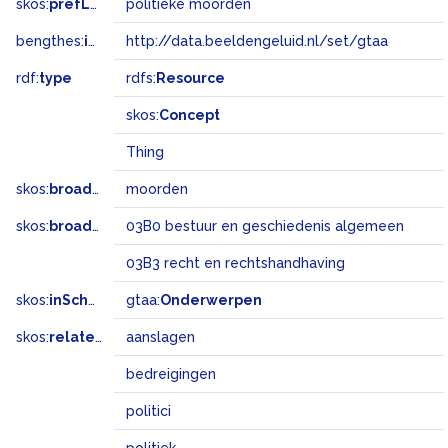
skos:
prefLabel
politieke moorden
bengthes:
inSet
http://data.beeldengeluid.nl/set/gtaa
rdf:
type
rdfs:
Resource
skos:
Concept
Thing
skos:
broader
moorden
skos:
broadMatch
03B0 bestuur en geschiedenis algemeen
03B3 recht en rechtshandhaving
skos:
inScheme
gtaa:
Onderwerpen
skos:
related
aanslagen
bedreigingen
politici