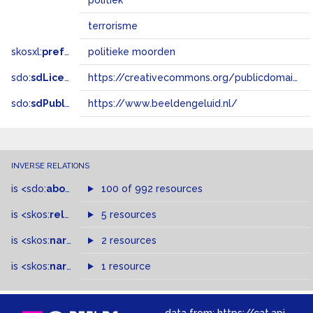
politiek
terrorisme
skosxl:
prefLabel
politieke moorden
sdo:
sdLicense
https://creativecommons.org/publicdomain/zero/1.0/
sdo:
sdPublisher
https://www.beeldengeluid.nl/
INVERSE RELATIONS
is
<sdo:
about
>
of
100 of 992 resources
is
<skos:
related
>
of
5 resources
is
<skos:
narrowMatch
2 resources
>
of
is
<skos:
narrower
>
1 resource
of
data from:
https://cat.apis.beeldengeluid.nl/sparql