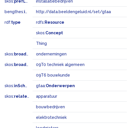
skos:
prefLabel
installatiebedrijven
bengthes:
inSet
http://data.beeldengeluid.nl/set/gtaa
rdf:
type
rdfs:
Resource
skos:
Concept
Thing
skos:
broader
ondernemingen
skos:
broadMatch
09T0 techniek algemeen
09T6 bouwkunde
skos:
inScheme
gtaa:
Onderwerpen
skos:
related
apparatuur
bouwbedrijven
elektrotechniek