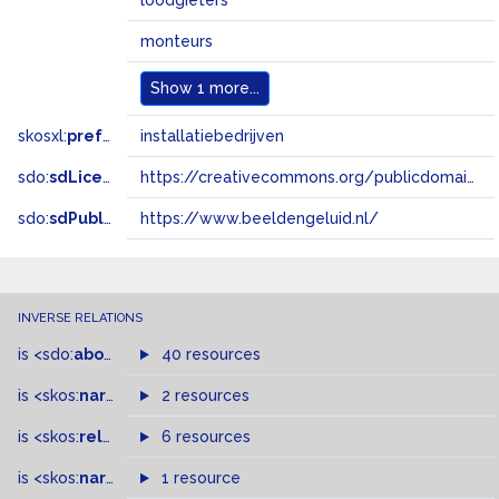
loodgieters
monteurs
Show
1 more...
skosxl:
prefLabel
installatiebedrijven
sdo:
sdLicense
https://creativecommons.org/publicdomain/zero/1.0/
sdo:
sdPublisher
https://www.beeldengeluid.nl/
INVERSE RELATIONS
is
<sdo:
about
>
of
40 resources
is
<skos:
narrowMatch
2 resources
>
of
is
<skos:
related
>
of
6 resources
is
<skos:
narrower
>
1 resource
of