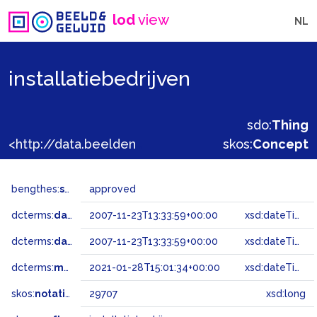
lod
view
NL
installatiebedrijven
sdo:
Thing
<http://data.beeldengeluid.nl/gtaa/29707>
skos:
Concept
bengthes:
status
approved
dcterms:
dateAccepted
2007-11-23T13:33:59+00:00
xsd:dateTime
dcterms:
dateSubmitted
2007-11-23T13:33:59+00:00
xsd:dateTime
dcterms:
modified
2021-01-28T15:01:34+00:00
xsd:dateTime
skos:
notation
29707
xsd:long