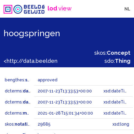
lod
view
NL
hoogspringen
skos:
Concept
<http://data.beeldengeluid.nl/gtaa/29685>
sdo:
Thing
bengthes:
status
approved
dcterms:
dateAccepted
2007-11-23T13:33:53+00:00
xsd:dateTime
dcterms:
dateSubmitted
2007-11-23T13:33:53+00:00
xsd:dateTime
dcterms:
modified
2021-01-28T15:01:34+00:00
xsd:dateTime
skos:
notation
29685
xsd:long