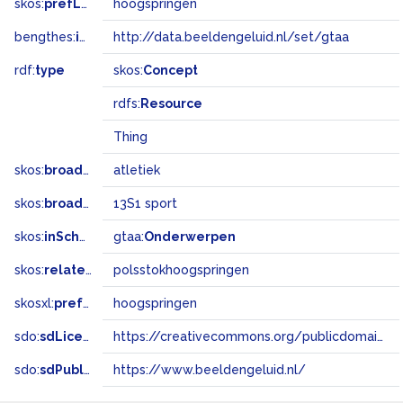
skos:
prefLabel
hoogspringen
bengthes:
inSet
http://data.beeldengeluid.nl/set/gtaa
rdf:
type
skos:
Concept
rdfs:
Resource
Thing
skos:
broader
atletiek
skos:
broadMatch
13S1 sport
skos:
inScheme
gtaa:
Onderwerpen
skos:
related
polsstokhoogspringen
skosxl:
prefLabel
hoogspringen
sdo:
sdLicense
https://creativecommons.org/publicdomain/zero/1.0/
sdo:
sdPublisher
https://www.beeldengeluid.nl/