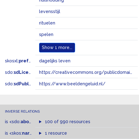
huishouding
levensstijl
rituelen
spelen
Show
1 more...
skosxl:
prefLabel
dagelijks leven
sdo:
sdLicense
https://creativecommons.org/publicdomain/zero/1.0/
sdo:
sdPublisher
https://www.beeldengeluid.nl/
INVERSE RELATIONS
is
<sdo:
about
>
of
100 of 990 resources
is
<skos:
narrower
>
1 resource
of