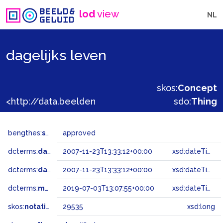
lod
view
NL
dagelijks leven
skos:
Concept
<http://data.beeldengeluid.nl/gtaa/29535>
sdo:
Thing
bengthes:
status
approved
dcterms:
dateAccepted
2007-11-23T13:33:12+00:00
xsd:dateTime
dcterms:
dateSubmitted
2007-11-23T13:33:12+00:00
xsd:dateTime
dcterms:
modified
2019-07-03T13:07:55+00:00
xsd:dateTime
skos:
notation
29535
xsd:long