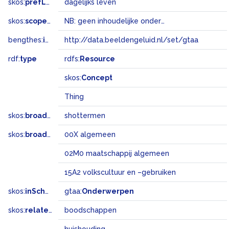
skos:
prefLabel
dagelijks leven
skos:
scopeNote
NB: geen inhoudelijke onderwerpsterm
bengthes:
inSet
http://data.beeldengeluid.nl/set/gtaa
rdf:
type
rdfs:
Resource
skos:
Concept
Thing
skos:
broader
shottermen
skos:
broadMatch
00X algemeen
02M0 maatschappij algemeen
15A2 volkscultuur en –gebruiken
skos:
inScheme
gtaa:
Onderwerpen
skos:
related
boodschappen