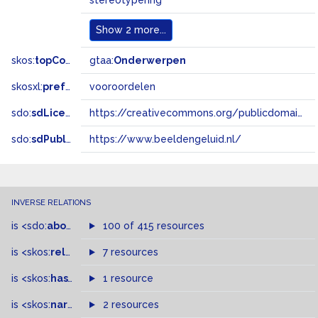
stereotypering
Show
2 more...
skos:
topConceptOf
gtaa:
Onderwerpen
skosxl:
prefLabel
vooroordelen
sdo:
sdLicense
https://creativecommons.org/publicdomain/zero/1.0/
sdo:
sdPublisher
https://www.beeldengeluid.nl/
INVERSE RELATIONS
is
<sdo:
about
>
of
100 of 415 resources
is
<skos:
related
>
of
7 resources
is
<skos:
hasTopConcept
1 resource
>
of
is
<skos:
narrowMatch
2 resources
>
of