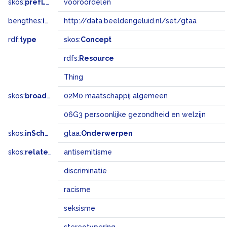
skos:
prefLabel
vooroordelen
bengthes:
inSet
http://data.beeldengeluid.nl/set/gtaa
rdf:
type
skos:
Concept
rdfs:
Resource
Thing
skos:
broadMatch
02M0 maatschappij algemeen
06G3 persoonlijke gezondheid en welzijn
skos:
inScheme
gtaa:
Onderwerpen
skos:
related
antisemitisme
discriminatie
racisme
seksisme