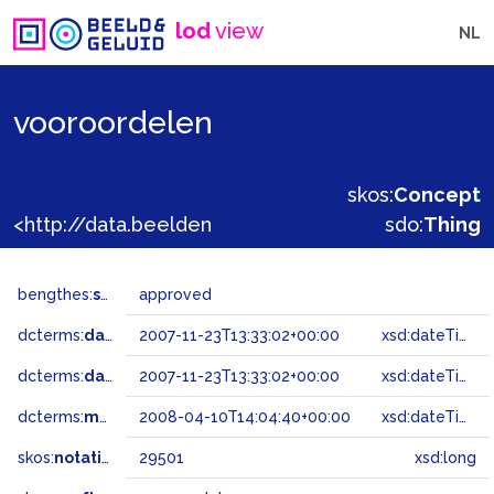
lod
view
NL
vooroordelen
skos:
Concept
<http://data.beeldengeluid.nl/gtaa/29501>
sdo:
Thing
bengthes:
status
approved
dcterms:
dateAccepted
2007-11-23T13:33:02+00:00
xsd:dateTime
dcterms:
dateSubmitted
2007-11-23T13:33:02+00:00
xsd:dateTime
dcterms:
modified
2008-04-10T14:04:40+00:00
xsd:dateTime
skos:
notation
29501
xsd:long