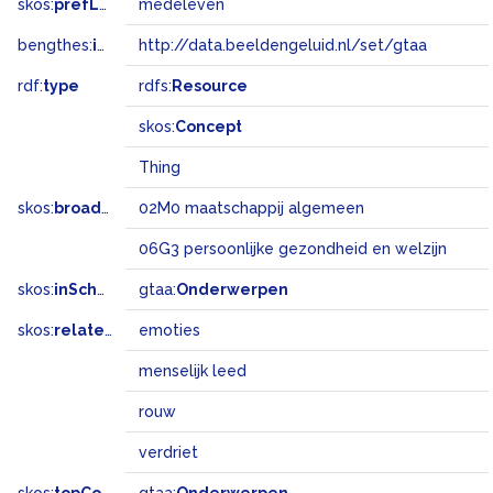
skos:
prefLabel
medeleven
bengthes:
inSet
http://data.beeldengeluid.nl/set/gtaa
rdf:
type
rdfs:
Resource
skos:
Concept
Thing
skos:
broadMatch
02M0 maatschappij algemeen
06G3 persoonlijke gezondheid en welzijn
skos:
inScheme
gtaa:
Onderwerpen
skos:
related
emoties
menselijk leed
rouw
verdriet