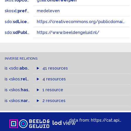
skos:
topConceptOf
gtaa:
Onderwerpen
skosxl:
prefLabel
medeleven
sdo:
sdLicense
https://creativecommons.org/publicdomain/zero/1.0/
sdo:
sdPublisher
https://www.beeldengeluid.nl/
INVERSE RELATIONS
is
<sdo:
about
>
of
41 resources
is
<skos:
related
>
of
4 resources
is
<skos:
hasTopConcept
1 resource
>
of
is
<skos:
narrowMatch
2 resources
>
of
data from:
https://cat.apis.beeldengeluid.nl/sparql
lod
view