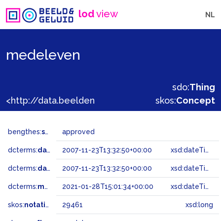
lod
view
NL
medeleven
sdo:
Thing
<http://data.beeldengeluid.nl/gtaa/29461>
skos:
Concept
bengthes:
status
approved
dcterms:
dateAccepted
2007-11-23T13:32:50+00:00
xsd:dateTime
dcterms:
dateSubmitted
2007-11-23T13:32:50+00:00
xsd:dateTime
dcterms:
modified
2021-01-28T15:01:34+00:00
xsd:dateTime
skos:
notation
29461
xsd:long