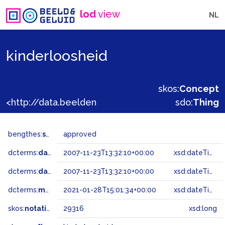
lod
view
NL
kinderloosheid
skos:
Concept
<http://data.beeldengeluid.nl/gtaa/29316>
sdo:
Thing
bengthes:
status
approved
dcterms:
dateAccepted
2007-11-23T13:32:10+00:00
xsd:dateTime
dcterms:
dateSubmitted
2007-11-23T13:32:10+00:00
xsd:dateTime
dcterms:
modified
2021-01-28T15:01:34+00:00
xsd:dateTime
skos:
notation
29316
xsd:long