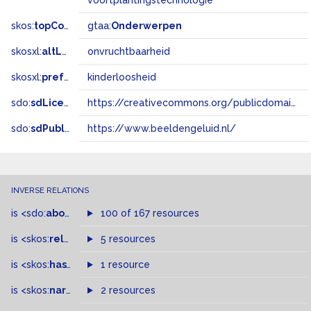
voortplantingstechnologie
skos:
topConceptOf
gtaa:
Onderwerpen
skosxl:
altLabel
onvruchtbaarheid
skosxl:
prefLabel
kinderloosheid
sdo:
sdLicense
https://creativecommons.org/publicdomain/zero/1.0/
sdo:
sdPublisher
https://www.beeldengeluid.nl/
INVERSE RELATIONS
is
<sdo:
about
>
of
100 of 167 resources
is
<skos:
related
>
of
5 resources
is
<skos:
hasTopConcept
1 resource
>
of
is
<skos:
narrowMatch
2 resources
>
of