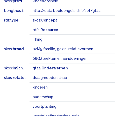
skos:
prefLabel
kinderloosheid
bengthes:
inSet
http://data.beeldengeluid.nl/set/gtaa
rdf:
type
skos:
Concept
rdfs:
Resource
Thing
skos:
broadMatch
02M5 familie, gezin, relatievormen
06G2 ziekten en aandoeningen
skos:
inScheme
gtaa:
Onderwerpen
skos:
related
draagmoederschap
kinderen
ouderschap
voortplanting