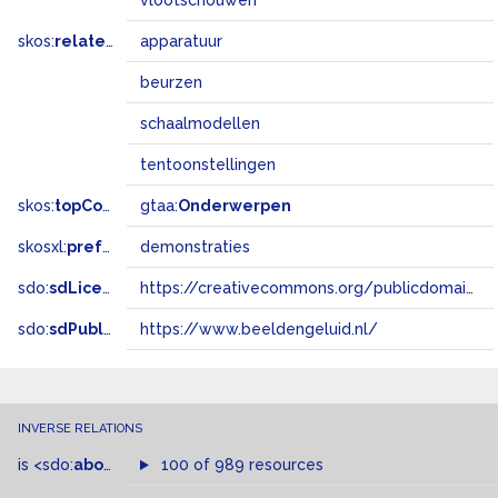
vlootschouwen
skos:
related
apparatuur
beurzen
schaalmodellen
tentoonstellingen
skos:
topConceptOf
gtaa:
Onderwerpen
skosxl:
prefLabel
demonstraties
sdo:
sdLicense
https://creativecommons.org/publicdomain/zero/1.0/
sdo:
sdPublisher
https://www.beeldengeluid.nl/
INVERSE RELATIONS
is
<sdo:
about
>
of
100 of 989 resources