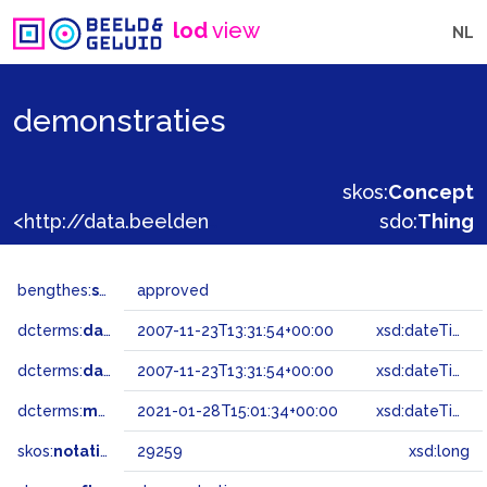
lod
view
NL
demonstraties
skos:
Concept
<http://data.beeldengeluid.nl/gtaa/29259>
sdo:
Thing
bengthes:
status
approved
dcterms:
dateAccepted
2007-11-23T13:31:54+00:00
xsd:dateTime
dcterms:
dateSubmitted
2007-11-23T13:31:54+00:00
xsd:dateTime
dcterms:
modified
2021-01-28T15:01:34+00:00
xsd:dateTime
skos:
notation
29259
xsd:long