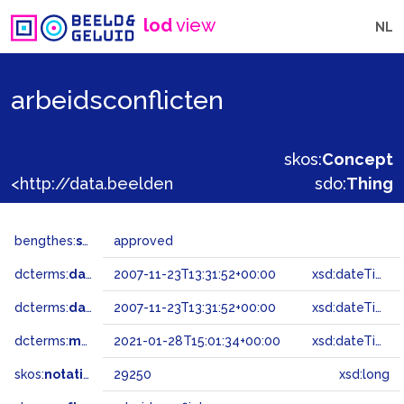
lod
view
NL
arbeidsconflicten
skos:
Concept
<http://data.beeldengeluid.nl/gtaa/29250>
sdo:
Thing
bengthes:
status
approved
dcterms:
dateAccepted
2007-11-23T13:31:52+00:00
xsd:dateTime
dcterms:
dateSubmitted
2007-11-23T13:31:52+00:00
xsd:dateTime
dcterms:
modified
2021-01-28T15:01:34+00:00
xsd:dateTime
skos:
notation
29250
xsd:long