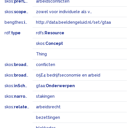
skos:
prefLabel
arbeidsconflicten
skos:
scopeNote
zowel voor individuele als voor collectieve arbeidsconflicten
bengthes:
inSet
http://data.beeldengeluid.nl/set/gtaa
rdf:
type
rdfs:
Resource
skos:
Concept
Thing
skos:
broader
conflicten
skos:
broadMatch
05E4 bedrijfseconomie en arbeid
skos:
inScheme
gtaa:
Onderwerpen
skos:
narrower
stakingen
skos:
related
arbeidsrecht
bezettingen