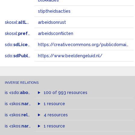
blokkades
stiptheidsacties
skosxl:
altLabel
arbeidsonrust
skosxl:
prefLabel
arbeidsconflicten
sdo:
sdLicense
https://creativecommons.org/publicdomain/zero/1.0/
sdo:
sdPublisher
https://www.beeldengeluid.nl/
INVERSE RELATIONS
is
<sdo:
about
>
of
100 of 993 resources
is
<skos:
narrowMatch
1 resource
>
of
is
<skos:
related
>
of
4 resources
is
<skos:
narrower
>
1 resource
of