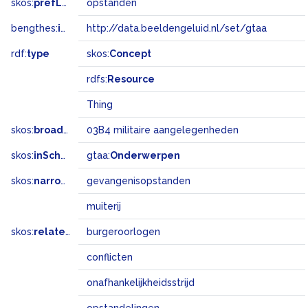
skos:
prefLabel
opstanden
bengthes:
inSet
http://data.beeldengeluid.nl/set/gtaa
rdf:
type
skos:
Concept
rdfs:
Resource
Thing
skos:
broadMatch
03B4 militaire aangelegenheden
skos:
inScheme
gtaa:
Onderwerpen
skos:
narrower
gevangenisopstanden
muiterij
skos:
related
burgeroorlogen
conflicten
onafhankelijkheidsstrijd