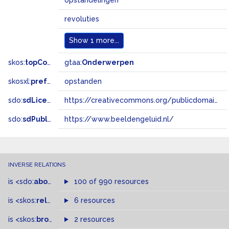
opstandelingen
revoluties
Show
1 more...
skos:
topConceptOf
gtaa:
Onderwerpen
skosxl:
prefLabel
opstanden
sdo:
sdLicense
https://creativecommons.org/publicdomain/zero/1.0/
sdo:
sdPublisher
https://www.beeldengeluid.nl/
INVERSE RELATIONS
is
<sdo:
about
>
of
100 of 990 resources
is
<skos:
related
>
of
6 resources
is
<skos:
broader
>
of
2 resources