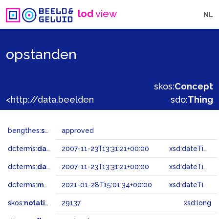
lod
view
NL
opstanden
skos:
Concept
<http://data.beeldengeluid.nl/gtaa/29137>
sdo:
Thing
bengthes:
status
approved
dcterms:
dateAccepted
2007-11-23T13:31:21+00:00
xsd:dateTime
dcterms:
dateSubmitted
2007-11-23T13:31:21+00:00
xsd:dateTime
dcterms:
modified
2021-01-28T15:01:34+00:00
xsd:dateTime
skos:
notation
29137
xsd:long