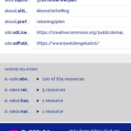
skos:
topConceptOf
gtaa:
Onderwerpen
skosxl:
altLabel
kilometerheffing
skosxl:
prefLabel
rekeningrijden
sdo:
sdLicense
https://creativecommons.org/publicdomain/zero/1.0/
sdo:
sdPublisher
https://www.beeldengeluid.nl/
INVERSE RELATIONS
is
<sdo:
about
>
of
100 of 674 resources
is
<skos:
related
>
of
5 resources
is
<skos:
hasTopConcept
1 resource
>
of
is
<skos:
narrowMatch
1 resource
>
of
data from:
https://cat.apis.beeldengeluid.nl/sparql