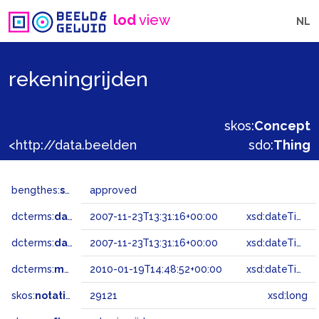
lod
view
NL
rekeningrijden
skos:
Concept
<http://data.beeldengeluid.nl/gtaa/29121>
sdo:
Thing
bengthes:
status
approved
dcterms:
dateAccepted
2007-11-23T13:31:16+00:00
xsd:dateTime
dcterms:
dateSubmitted
2007-11-23T13:31:16+00:00
xsd:dateTime
dcterms:
modified
2010-01-19T14:48:52+00:00
xsd:dateTime
skos:
notation
29121
xsd:long