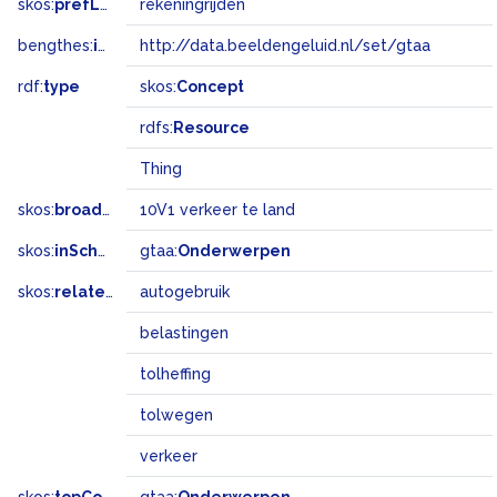
skos:
prefLabel
rekeningrijden
bengthes:
inSet
http://data.beeldengeluid.nl/set/gtaa
rdf:
type
skos:
Concept
rdfs:
Resource
Thing
skos:
broadMatch
10V1 verkeer te land
skos:
inScheme
gtaa:
Onderwerpen
skos:
related
autogebruik
belastingen
tolheffing
tolwegen
verkeer