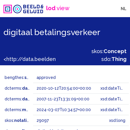
lod
view
NL
digitaal betalingsverkeer
skos:
Concept
<http://data.beeldengeluid.nl/gtaa/29097>
sdo:
Thing
bengthes:
status
approved
dcterms:
dateAccepted
2020-10-12T20:54:00+00:00
xsd:dateTime
dcterms:
dateSubmitted
2007-11-23T13:31:09+00:00
xsd:dateTime
dcterms:
modified
2024-03-07T10:34:57+00:00
xsd:dateTime
skos:
notation
29097
xsd:long