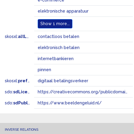
e-commerce
elektronische apparatuur
Show
1 more...
skosxl:
altLabel
contactloos betalen
elektronisch betalen
internetbankieren
pinnen
skosxl:
prefLabel
digitaal betalingsverkeer
sdo:
sdLicense
https://creativecommons.org/publicdomain/zero/1.0/
sdo:
sdPublisher
https://www.beeldengeluid.nl/
INVERSE RELATIONS