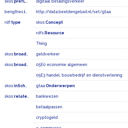
skos:
prefLabel
digitaal betalingsverkeer
bengthes:
inSet
http://data.beeldengeluid.nl/set/gtaa
rdf:
type
skos:
Concept
rdfs:
Resource
Thing
skos:
broader
geldverkeer
skos:
broadMatch
05E0 economie algemeen
05E3 handel, bouwbedrijf en dienstverlening
skos:
inScheme
gtaa:
Onderwerpen
skos:
related
bankwezen
betaalpassen
cryptogeld