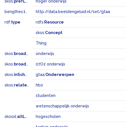
skos:
prefLabel
hoger onderwijs
bengthes:
inSet
http://data.beeldengeluid.nl/set/gtaa
rdf:
type
rdfs:
Resource
skos:
Concept
Thing
skos:
broader
onderwijs
skos:
broadMatch
07O2 onderwijs
skos:
inScheme
gtaa:
Onderwerpen
skos:
related
hbo
studenten
wetenschappelijk onderwijs
skosxl:
altLabel
hogescholen