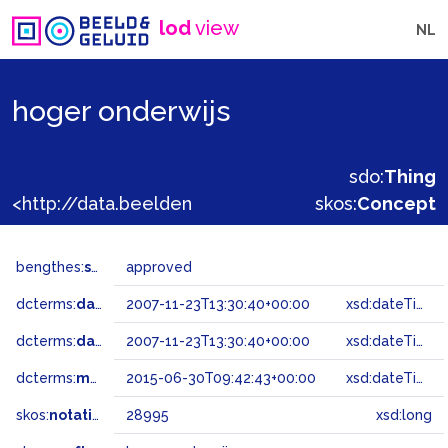
lod
view
NL
hoger onderwijs
sdo:
Thing
<http://data.beeldengeluid.nl/gtaa/28995>
skos:
Concept
bengthes:
status
approved
dcterms:
dateAccepted
2007-11-23T13:30:40+00:00
xsd:dateTime
dcterms:
dateSubmitted
2007-11-23T13:30:40+00:00
xsd:dateTime
dcterms:
modified
2015-06-30T09:42:43+00:00
xsd:dateTime
skos:
notation
28995
xsd:long