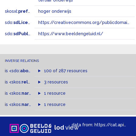
tertiair onderwijs
skosxl:
prefLabel
hoger onderwijs
sdo:
sdLicense
https://creativecommons.org/publicdomain/zero/1.0/
sdo:
sdPublisher
https://www.beeldengeluid.nl/
INVERSE RELATIONS
is
<sdo:
about
>
of
100 of 287 resources
is
<skos:
related
>
of
3 resources
is
<skos:
narrowMatch
1 resource
>
of
is
<skos:
narrower
>
1 resource
of
data from:
https://cat.apis.beeldengeluid.nl/sparql
lod
view