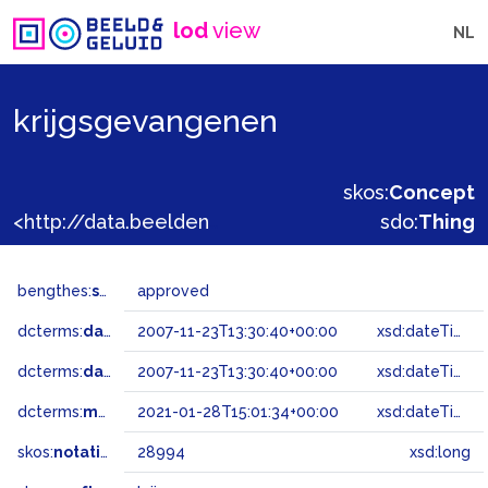
lod
view
NL
krijgsgevangenen
skos:
Concept
<http://data.beeldengeluid.nl/gtaa/28994>
sdo:
Thing
bengthes:
status
approved
dcterms:
dateAccepted
2007-11-23T13:30:40+00:00
xsd:dateTime
dcterms:
dateSubmitted
2007-11-23T13:30:40+00:00
xsd:dateTime
dcterms:
modified
2021-01-28T15:01:34+00:00
xsd:dateTime
skos:
notation
28994
xsd:long