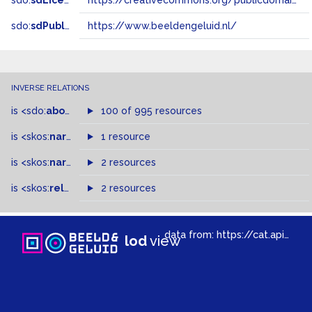
sdo:
sdLicense
https://creativecommons.org/publicdomain/zero/1.0/
sdo:
sdPublisher
https://www.beeldengeluid.nl/
INVERSE RELATIONS
is
<sdo:
about
>
of
100 of 995 resources
is
<skos:
narrower
>
1 resource
of
is
<skos:
narrowMatch
2 resources
>
of
is
<skos:
related
>
of
2 resources
data from:
https://cat.apis.beeldengeluid.nl/sparql
lod
view