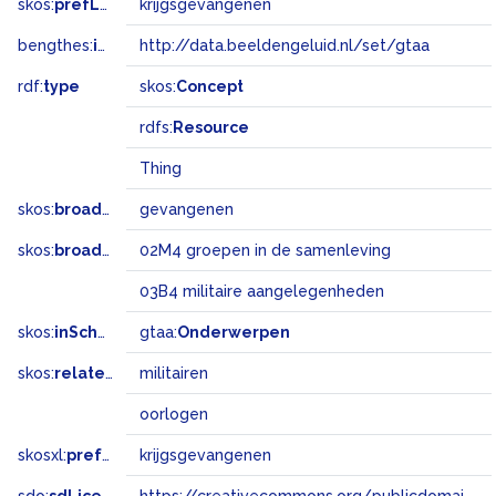
skos:
prefLabel
krijgsgevangenen
bengthes:
inSet
http://data.beeldengeluid.nl/set/gtaa
rdf:
type
skos:
Concept
rdfs:
Resource
Thing
skos:
broader
gevangenen
skos:
broadMatch
02M4 groepen in de samenleving
03B4 militaire aangelegenheden
skos:
inScheme
gtaa:
Onderwerpen
skos:
related
militairen
oorlogen
skosxl:
prefLabel
krijgsgevangenen