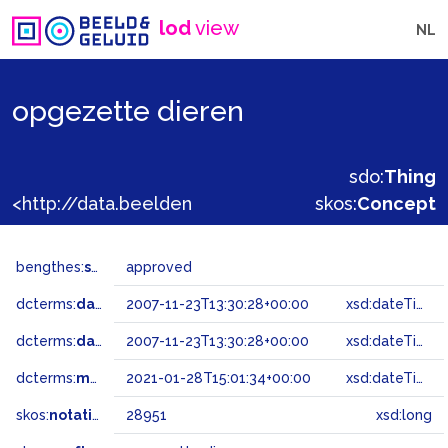
lod
view
NL
opgezette dieren
sdo:
Thing
<http://data.beeldengeluid.nl/gtaa/28951>
skos:
Concept
bengthes:
status
approved
dcterms:
dateAccepted
2007-11-23T13:30:28+00:00
xsd:dateTime
dcterms:
dateSubmitted
2007-11-23T13:30:28+00:00
xsd:dateTime
dcterms:
modified
2021-01-28T15:01:34+00:00
xsd:dateTime
skos:
notation
28951
xsd:long