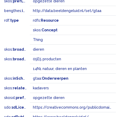
skos:
prefLabel
opgezette dieren
bengthes:
inSet
http://data.beeldengeluid.nl/set/gtaa
rdf:
type
rdfs:
Resource
skos:
Concept
Thing
skos:
broader
dieren
skos:
broadMatch
05E5 producten
14N1 natuur, dieren en planten
skos:
inScheme
gtaa:
Onderwerpen
skos:
related
kadavers
skosxl:
prefLabel
opgezette dieren
sdo:
sdLicense
https://creativecommons.org/publicdomain/zero/1.0/