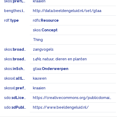
skos:
prefLabel
kraaien
bengthes:
inSet
http://data.beeldengeluid.nl/set/gtaa
rdf:
type
rdfs:
Resource
skos:
Concept
Thing
skos:
broader
zangvogels
skos:
broadMatch
14N1 natuur, dieren en planten
skos:
inScheme
gtaa:
Onderwerpen
skosxl:
altLabel
kauwen
skosxl:
prefLabel
kraaien
sdo:
sdLicense
https://creativecommons.org/publicdomain/zero/1.0/
sdo:
sdPublisher
https://www.beeldengeluid.nl/