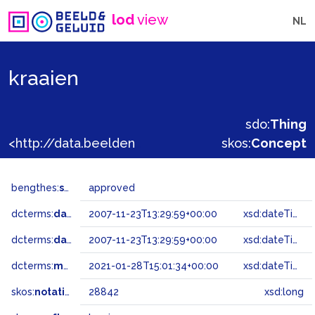
lod
view
NL
kraaien
sdo:
Thing
<http://data.beeldengeluid.nl/gtaa/28842>
skos:
Concept
bengthes:
status
approved
dcterms:
dateAccepted
2007-11-23T13:29:59+00:00
xsd:dateTime
dcterms:
dateSubmitted
2007-11-23T13:29:59+00:00
xsd:dateTime
dcterms:
modified
2021-01-28T15:01:34+00:00
xsd:dateTime
skos:
notation
28842
xsd:long