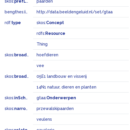
skos:
prefLabel
paarden
bengthes:
inSet
http://data.beeldengeluid.nl/set/gtaa
rdf:
type
skos:
Concept
rdfs:
Resource
Thing
skos:
broader
hoefdieren
vee
skos:
broadMatch
05E1 landbouw en visserij
14N1 natuur, dieren en planten
skos:
inScheme
gtaa:
Onderwerpen
skos:
narrower
przewalskipaarden
veulens