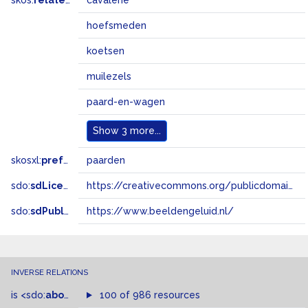
skos:
related
cavalerie
hoefsmeden
koetsen
muilezels
paard-en-wagen
Show
3 more...
skosxl:
prefLabel
paarden
sdo:
sdLicense
https://creativecommons.org/publicdomain/zero/1.0/
sdo:
sdPublisher
https://www.beeldengeluid.nl/
INVERSE RELATIONS
is
<sdo:
about
>
of
100 of 986 resources