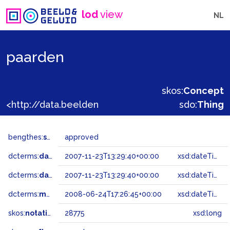
lod
view
NL
paarden
skos:
Concept
<http://data.beeldengeluid.nl/gtaa/28775>
sdo:
Thing
bengthes:
status
approved
dcterms:
dateAccepted
2007-11-23T13:29:40+00:00
xsd:dateTime
dcterms:
dateSubmitted
2007-11-23T13:29:40+00:00
xsd:dateTime
dcterms:
modified
2008-06-24T17:26:45+00:00
xsd:dateTime
skos:
notation
28775
xsd:long