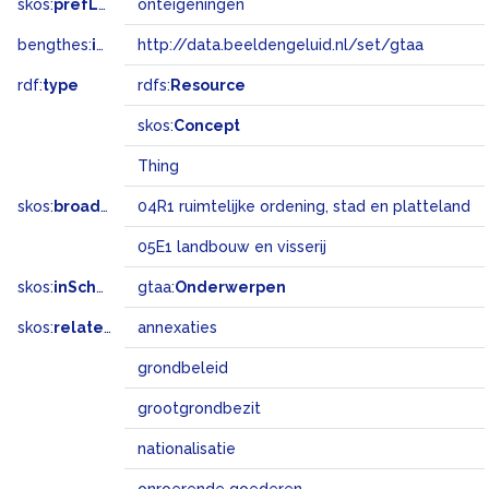
skos:
prefLabel
onteigeningen
bengthes:
inSet
http://data.beeldengeluid.nl/set/gtaa
rdf:
type
rdfs:
Resource
skos:
Concept
Thing
skos:
broadMatch
04R1 ruimtelijke ordening, stad en platteland
05E1 landbouw en visserij
skos:
inScheme
gtaa:
Onderwerpen
skos:
related
annexaties
grondbeleid
grootgrondbezit
nationalisatie