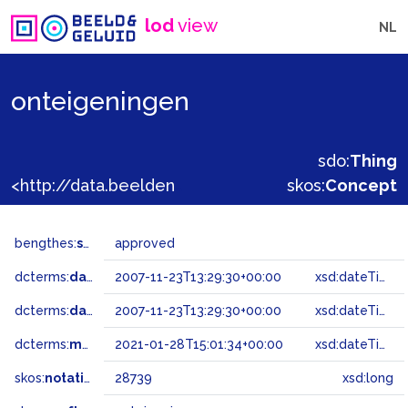
lod
view
NL
onteigeningen
sdo:
Thing
<http://data.beeldengeluid.nl/gtaa/28739>
skos:
Concept
bengthes:
status
approved
dcterms:
dateAccepted
2007-11-23T13:29:30+00:00
xsd:dateTime
dcterms:
dateSubmitted
2007-11-23T13:29:30+00:00
xsd:dateTime
dcterms:
modified
2021-01-28T15:01:34+00:00
xsd:dateTime
skos:
notation
28739
xsd:long