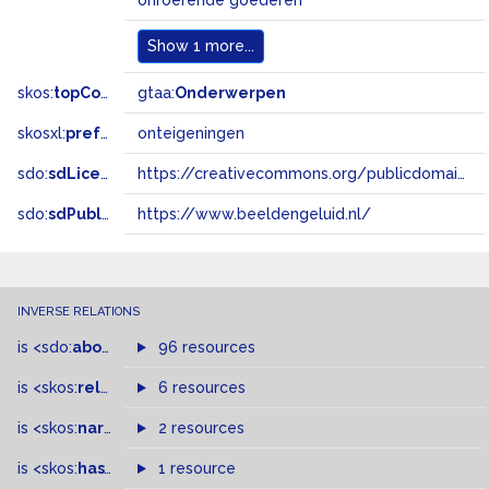
onroerende goederen
Show
1 more...
skos:
topConceptOf
gtaa:
Onderwerpen
skosxl:
prefLabel
onteigeningen
sdo:
sdLicense
https://creativecommons.org/publicdomain/zero/1.0/
sdo:
sdPublisher
https://www.beeldengeluid.nl/
INVERSE RELATIONS
is
<sdo:
about
>
of
96 resources
is
<skos:
related
>
of
6 resources
is
<skos:
narrowMatch
2 resources
>
of
is
<skos:
hasTopConcept
1 resource
>
of