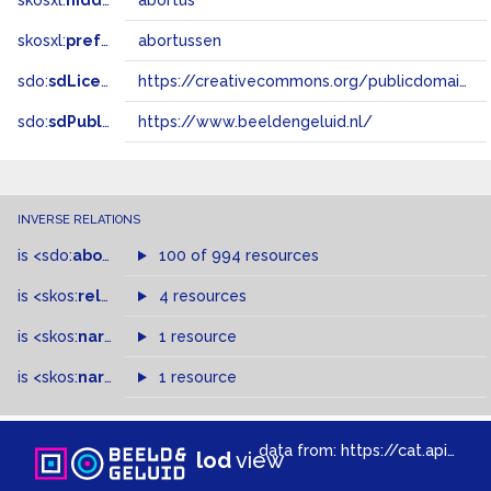
skosxl:
hiddenLabel
abortus
skosxl:
prefLabel
abortussen
sdo:
sdLicense
https://creativecommons.org/publicdomain/zero/1.0/
sdo:
sdPublisher
https://www.beeldengeluid.nl/
INVERSE RELATIONS
is
<sdo:
about
>
of
100 of 994 resources
is
<skos:
related
>
of
4 resources
is
<skos:
narrower
>
1 resource
of
is
<skos:
narrowMatch
1 resource
>
of
data from:
https://cat.apis.beeldengeluid.nl/sparql
lod
view