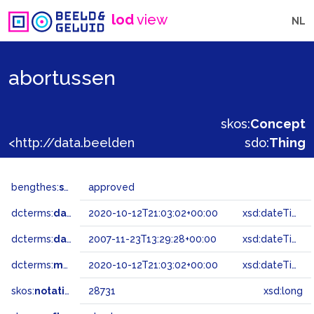
lod
view
NL
abortussen
skos:
Concept
<http://data.beeldengeluid.nl/gtaa/28731>
sdo:
Thing
bengthes:
status
approved
dcterms:
dateAccepted
2020-10-12T21:03:02+00:00
xsd:dateTime
dcterms:
dateSubmitted
2007-11-23T13:29:28+00:00
xsd:dateTime
dcterms:
modified
2020-10-12T21:03:02+00:00
xsd:dateTime
skos:
notation
28731
xsd:long