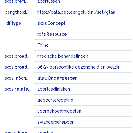
skos:
prefLabel
abortussen
bengthes:
inSet
http://data.beeldengeluid.nl/set/gtaa
rdf:
type
skos:
Concept
rdfs:
Resource
Thing
skos:
broader
medische behandelingen
skos:
broadMatch
06G3 persoonlijke gezondheid en welzijn
skos:
inScheme
gtaa:
Onderwerpen
skos:
related
abortusklinieken
geboorteregeling
voorbehoedmiddelen
zwangerschappen