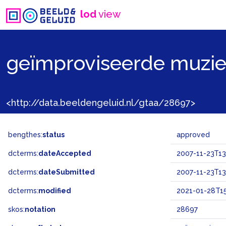
lod
view
geïmproviseerde muzi
<http://data.beeldengeluid.nl/gtaa/28697>
bengthes:
status
approved
dcterms:
dateAccepted
2007-11-23T13
dcterms:
dateSubmitted
2007-11-23T13
dcterms:
modified
2021-01-28T15
skos:
notation
28697