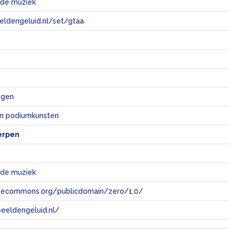
rde muziek
eeldengeluid.nl/set/gtaa
e
ngen
en podiumkunsten
erpen
rde muziek
tivecommons.org/publicdomain/zero/1.0/
eeldengeluid.nl/