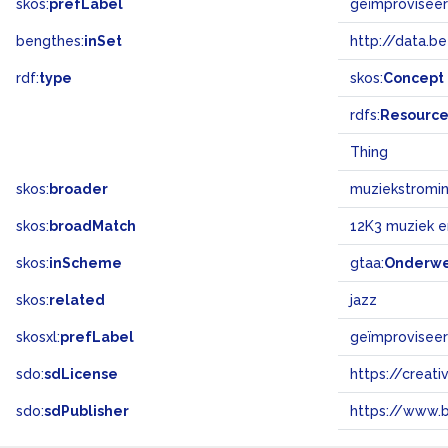
skos:
prefLabel
geïmprovisee
bengthes:
inSet
http://data.b
rdf:
type
skos:
Concept
rdfs:
Resourc
Thing
skos:
broader
muziekstromi
skos:
broadMatch
12K3 muziek 
skos:
inScheme
gtaa:
Onderw
skos:
related
jazz
skosxl:
prefLabel
geïmprovisee
sdo:
sdLicense
https://crea
sdo:
sdPublisher
https://www.b