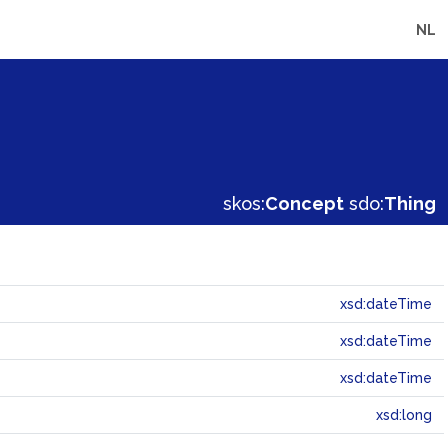
NL
skos:
Concept
sdo:
Thing
xsd:dateTime
xsd:dateTime
xsd:dateTime
xsd:long