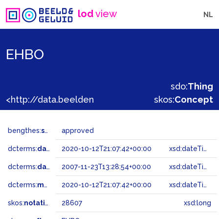
lod
view
NL
EHBO
sdo:
Thing
<http://data.beeldengeluid.nl/gtaa/28607>
skos:
Concept
bengthes:
status
approved
dcterms:
dateAccepted
2020-10-12T21:07:42+00:00
xsd:dateTime
dcterms:
dateSubmitted
2007-11-23T13:28:54+00:00
xsd:dateTime
dcterms:
modified
2020-10-12T21:07:42+00:00
xsd:dateTime
skos:
notation
28607
xsd:long