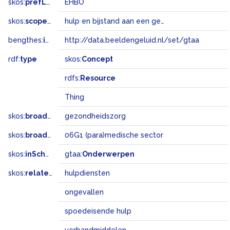
skos:
prefLabel
EHBO
skos:
scopeNote
hulp en bijstand aan een getroffene verleend door omstanders in afwachting van deskundige hulp
bengthes:
inSet
http://data.beeldengeluid.nl/set/gtaa
rdf:
type
skos:
Concept
rdfs:
Resource
Thing
skos:
broader
gezondheidszorg
skos:
broadMatch
06G1 (para)medische sector
skos:
inScheme
gtaa:
Onderwerpen
skos:
related
hulpdiensten
ongevallen
spoedeisende hulp