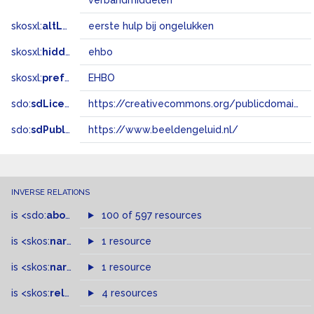
verbandmiddelen
skosxl:
altLabel
eerste hulp bij ongelukken
skosxl:
hiddenLabel
ehbo
skosxl:
prefLabel
EHBO
sdo:
sdLicense
https://creativecommons.org/publicdomain/zero/1.0/
sdo:
sdPublisher
https://www.beeldengeluid.nl/
INVERSE RELATIONS
is
<sdo:
about
>
of
100 of 597 resources
is
<skos:
narrower
>
1 resource
of
is
<skos:
narrowMatch
1 resource
>
of
is
<skos:
related
>
of
4 resources