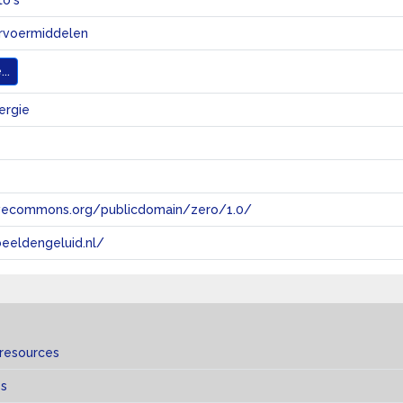
to's
ervoermiddelen
..
ergie
tivecommons.org/publicdomain/zero/1.0/
eeldengeluid.nl/
 resources
es