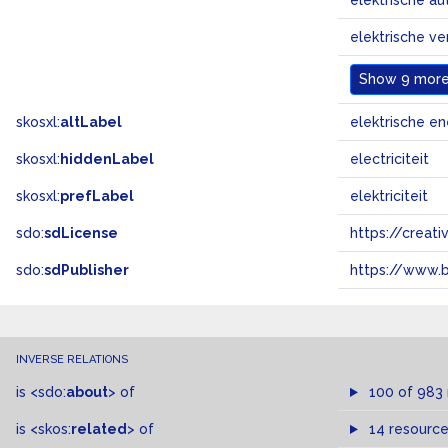
elektrische au
elektrische v
Show
9 more.
skosxl:
altLabel
elektrische en
skosxl:
hiddenLabel
electriciteit
skosxl:
prefLabel
elektriciteit
sdo:
sdLicense
https://crea
sdo:
sdPublisher
https://www.b
INVERSE RELATIONS
is
<sdo:
about
>
of
100 of 983
is
<skos:
related
>
of
14 resourc