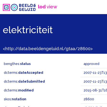
lod
view
elektriciteit
<http://data.beeldengeluid.nl/gtaa/28600>
bengthes:
status
approved
dcterms:
dateAccepted
2007-11-23T13
dcterms:
dateSubmitted
2007-11-23T13
dcterms:
modified
2015-08-31T16
skos:
notation
28600