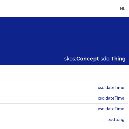
NL
skos:
Concept
sdo:
Thing
xsd:dateTime
xsd:dateTime
xsd:dateTime
xsd:long