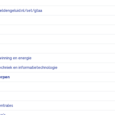
eeldengeluid.nl/set/gtaa
e
winning en energie
echniek en informatietechnologie
erpen
entrales