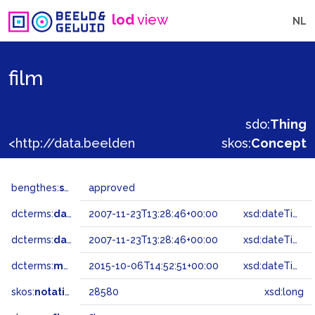
lod
view
NL
film
sdo:
Thing
<http://data.beeldengeluid.nl/gtaa/28580>
skos:
Concept
bengthes:
status
approved
dcterms:
dateAccepted
2007-11-23T13:28:46+00:00
xsd:dateTime
dcterms:
dateSubmitted
2007-11-23T13:28:46+00:00
xsd:dateTime
dcterms:
modified
2015-10-06T14:52:51+00:00
xsd:dateTime
skos:
notation
28580
xsd:long