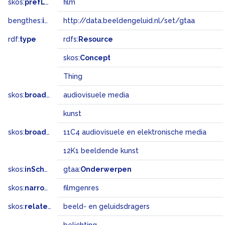
skos:
prefLabel
film
bengthes:
inSet
http://data.beeldengeluid.nl/set/gtaa
rdf:
type
rdfs:
Resource
skos:
Concept
Thing
skos:
broader
audiovisuele media
kunst
skos:
broadMatch
11C4 audiovisuele en elektronische media
12K1 beeldende kunst
skos:
inScheme
gtaa:
Onderwerpen
skos:
narrower
filmgenres
skos:
related
beeld- en geluidsdragers