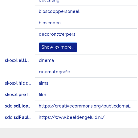
belichting
bioscooppersoneel
bioscopen
decorontwerpers
Show
33 more...
skosxl:
altLabel
cinema
cinematografie
skosxl:
hiddenLabel
films
skosxl:
prefLabel
film
sdo:
sdLicense
https://creativecommons.org/publicdomain/zero/1.0/
sdo:
sdPublisher
https://www.beeldengeluid.nl/