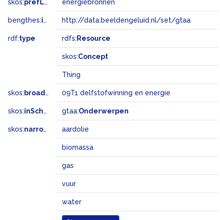
skos:
prefLabel
energiebronnen
bengthes:
inSet
http://data.beeldengeluid.nl/set/gtaa
rdf:
type
rdfs:
Resource
skos:
Concept
Thing
skos:
broadMatch
09T1 delfstofwinning en energie
skos:
inScheme
gtaa:
Onderwerpen
skos:
narrower
aardolie
biomassa
gas
vuur
water