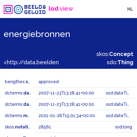
lod
view
NL
energiebronnen
skos:
Concept
<http://data.beeldengeluid.nl/gtaa/28561>
sdo:
Thing
bengthes:
status
approved
dcterms:
dateAccepted
2007-11-23T13:28:41+00:00
xsd:dateTime
dcterms:
dateSubmitted
2007-11-23T13:28:41+00:00
xsd:dateTime
dcterms:
modified
2021-01-28T15:01:34+00:00
xsd:dateTime
skos:
notation
28561
xsd:long