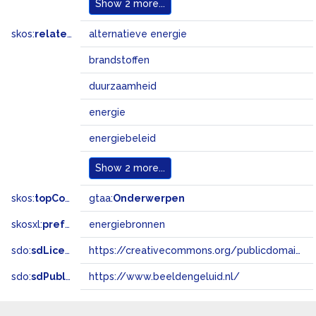
Show
2 more...
skos:
related
alternatieve energie
brandstoffen
duurzaamheid
energie
energiebeleid
Show
2 more...
skos:
topConceptOf
gtaa:
Onderwerpen
skosxl:
prefLabel
energiebronnen
sdo:
sdLicense
https://creativecommons.org/publicdomain/zero/1.0/
sdo:
sdPublisher
https://www.beeldengeluid.nl/