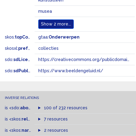
kunstuitleen
musea
Show
2 more...
skos:
topConceptOf
gtaa:
Onderwerpen
skosxl:
prefLabel
collecties
sdo:
sdLicense
https://creativecommons.org/publicdomain/zero/1.0/
sdo:
sdPublisher
https://www.beeldengeluid.nl/
INVERSE RELATIONS
is
<sdo:
about
>
of
100 of 232 resources
is
<skos:
related
>
of
7 resources
is
<skos:
narrowMatch
2 resources
>
of