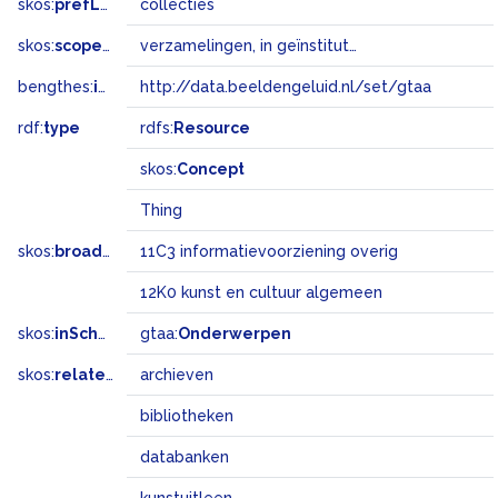
skos:
prefLabel
collecties
skos:
scopeNote
verzamelingen, in geïnstitutionaliseerd verband bijeengebracht en beheerd
bengthes:
inSet
http://data.beeldengeluid.nl/set/gtaa
rdf:
type
rdfs:
Resource
skos:
Concept
Thing
skos:
broadMatch
11C3 informatievoorziening overig
12K0 kunst en cultuur algemeen
skos:
inScheme
gtaa:
Onderwerpen
skos:
related
archieven
bibliotheken
databanken