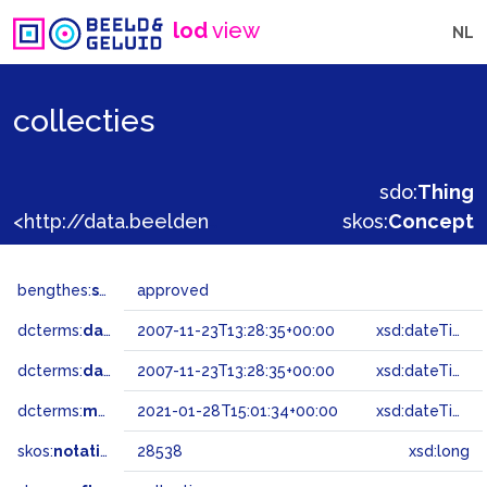
lod
view
NL
collecties
sdo:
Thing
<http://data.beeldengeluid.nl/gtaa/28538>
skos:
Concept
bengthes:
status
approved
dcterms:
dateAccepted
2007-11-23T13:28:35+00:00
xsd:dateTime
dcterms:
dateSubmitted
2007-11-23T13:28:35+00:00
xsd:dateTime
dcterms:
modified
2021-01-28T15:01:34+00:00
xsd:dateTime
skos:
notation
28538
xsd:long