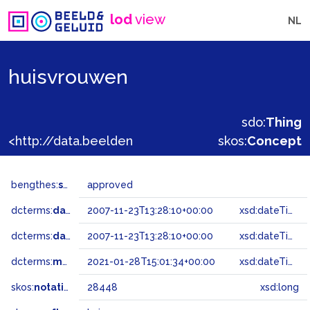
lod
view
NL
huisvrouwen
sdo:
Thing
<http://data.beeldengeluid.nl/gtaa/28448>
skos:
Concept
bengthes:
status
approved
dcterms:
dateAccepted
2007-11-23T13:28:10+00:00
xsd:dateTime
dcterms:
dateSubmitted
2007-11-23T13:28:10+00:00
xsd:dateTime
dcterms:
modified
2021-01-28T15:01:34+00:00
xsd:dateTime
skos:
notation
28448
xsd:long