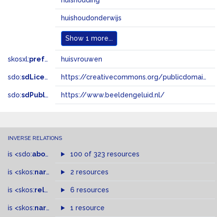
huishouding
huishoudonderwijs
Show
1 more...
skosxl:
prefLabel
huisvrouwen
sdo:
sdLicense
https://creativecommons.org/publicdomain/zero/1.0/
sdo:
sdPublisher
https://www.beeldengeluid.nl/
INVERSE RELATIONS
is
<sdo:
about
>
of
100 of 323 resources
is
<skos:
narrowMatch
2 resources
>
of
is
<skos:
related
>
of
6 resources
is
<skos:
narrower
>
1 resource
of