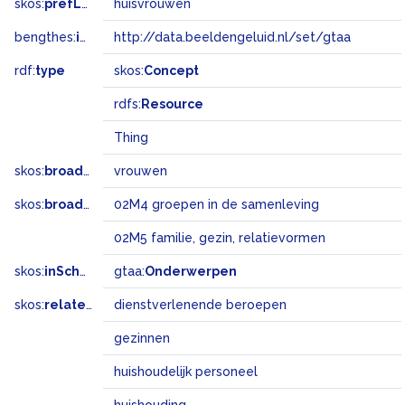
skos:
prefLabel
huisvrouwen
bengthes:
inSet
http://data.beeldengeluid.nl/set/gtaa
rdf:
type
skos:
Concept
rdfs:
Resource
Thing
skos:
broader
vrouwen
skos:
broadMatch
02M4 groepen in de samenleving
02M5 familie, gezin, relatievormen
skos:
inScheme
gtaa:
Onderwerpen
skos:
related
dienstverlenende beroepen
gezinnen
huishoudelijk personeel