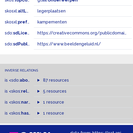
skos:
topConceptOf
gtaa:
Onderwerpen
skosxl:
altLabel
legerplaatsen
skosxl:
prefLabel
kampementen
sdo:
sdLicense
https://creativecommons.org/publicdomain/zero/1.0/
sdo:
sdPublisher
https://www.beeldengeluid.nl/
INVERSE RELATIONS
is
<sdo:
about
>
of
87 resources
is
<skos:
related
>
of
5 resources
is
<skos:
narrowMatch
1 resource
>
of
is
<skos:
hasTopConcept
1 resource
>
of
data from:
https://cat.apis.beeldengeluid.nl/sparql