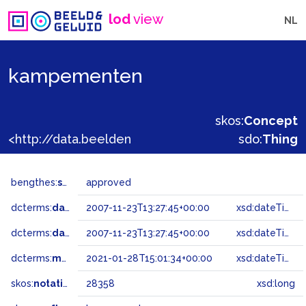
lod
view
NL
kampementen
skos:
Concept
<http://data.beeldengeluid.nl/gtaa/28358>
sdo:
Thing
bengthes:
status
approved
dcterms:
dateAccepted
2007-11-23T13:27:45+00:00
xsd:dateTime
dcterms:
dateSubmitted
2007-11-23T13:27:45+00:00
xsd:dateTime
dcterms:
modified
2021-01-28T15:01:34+00:00
xsd:dateTime
skos:
notation
28358
xsd:long