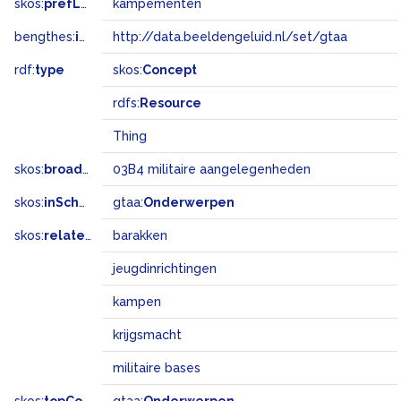
skos:
prefLabel
kampementen
bengthes:
inSet
http://data.beeldengeluid.nl/set/gtaa
rdf:
type
skos:
Concept
rdfs:
Resource
Thing
skos:
broadMatch
03B4 militaire aangelegenheden
skos:
inScheme
gtaa:
Onderwerpen
skos:
related
barakken
jeugdinrichtingen
kampen
krijgsmacht
militaire bases